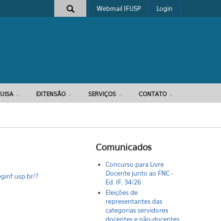
Webmail IFUSP
Login
e busca
UISA
EXTENSÃO
SERVIÇOS
CONTATO
M
Comunicados
Concurso para Livre
Docente junto ao FNC -
eginf.usp.br/?
Ed. IF. 34/26
Eleições de
representantes das
categorias servidores
docentes e não-docentes