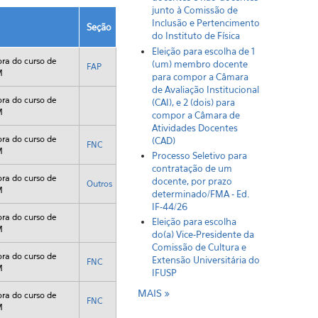
junto à Comissão de
Inclusão e Pertencimento
Seção
do Instituto de Física
Eleição para escolha de 1
ra do curso de
(um) membro docente
FAP
M
para compor a Câmara
de Avaliação Institucional
ra do curso de
(CAI), e 2 (dois) para
M
compor a Câmara de
Atividades Docentes
ra do curso de
(CAD)
FNC
M
Processo Seletivo para
contratação de um
ra do curso de
docente, por prazo
Outros
M
determinado/FMA - Ed.
IF-44/26
ra do curso de
Eleição para escolha
M
do(a) Vice-Presidente da
Comissão de Cultura e
ra do curso de
Extensão Universitária do
FNC
M
IFUSP
MAIS
ra do curso de
FNC
M