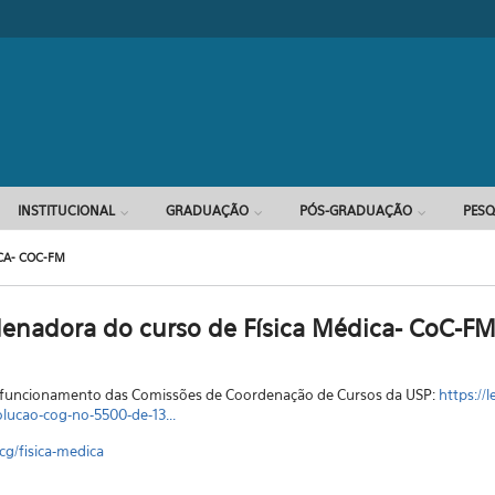
Formulário d
INSTITUCIONAL
GRADUAÇÃO
PÓS-GRADUAÇÃO
PESQ
CA- COC-FM
enadora do curso de Física Médica- CoC-F
o funcionamento das Comissões de Coordenação de Cursos da USP:
https://l
lucao-cog-no-5500-de-13...
/cg/fisica-medica