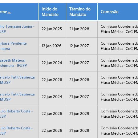
Início do
Término do
ome
Comissão
Mandato
Mandato
ílio Tomazini Junior -
Comissão Coordenado
22 jun 2025
21 jun 2028
USP
Física Médica- CoC-F
rbara Penitente
Comissão Coordenado
13 jan 2026
12 jan 2027
ntana
Física Médica- CoC-F
isabeth Mateus
Comissão Coordenado
22 jun 2024
21 jun 2027
shimura - IFUSP
Física Médica- CoC-F
rcelo Tatit Sapienza
Comissão Coordenado
22 jun 2026
21 jun 2028
 FMUSP
Física Médica- CoC-F
rcelo Tatit Sapienza
Comissão Coordenado
22 jun 2024
21 jun 2027
 FMUSP
Física Médica- CoC-F
ulo Roberto Costa -
Comissão Coordenado
22 jun 2026
21 jun 2029
USP
Física Médica- CoC-F
ulo Roberto Costa -
Comissão Coordenado
22 jun 2026
21 jun 2028
USP
Física Médica- CoC-F