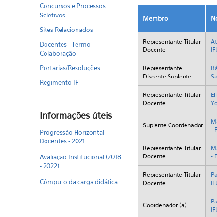
Concursos e Processos
Seletivos
Membro
N
Sites Relacionados
Representante Titular
At
Docentes - Termo
Docente
IF
Colaboração
Portarias/Resoluções
Representante
Bá
Discente Suplente
Sa
Regimento IF
Representante Titular
El
Docente
Yo
Informações úteis
Ma
Suplente Coordenador
-
Progressão Horizontal -
Docentes - 2021
Representante Titular
Ma
Docente
-
Avaliação Institucional (2018
- 2022)
Representante Titular
Pa
Cômputo da carga didática
Docente
IF
Pa
Coordenador (a)
IF