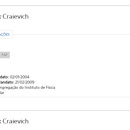
x Craievich
R
AÇÕES
FAP
ndato:
02/01/2004
Mandato:
21/02/2009
ngregação do Instituto de Física
lar
x Craievich