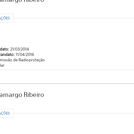
R
AÇÕES
ndato:
21/03/2014
Mandato:
11/04/2016
missão de Radioproteção
lar
Camargo Ribeiro
R
AÇÕES