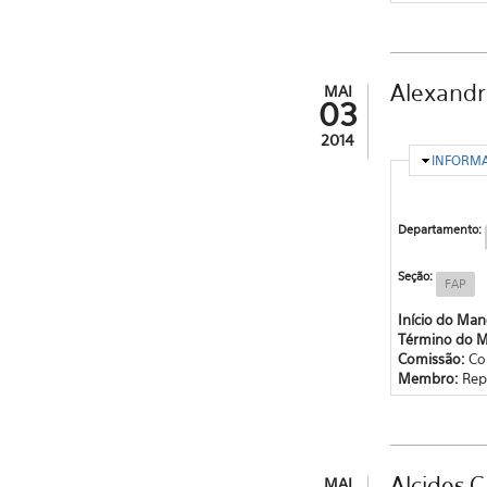
Alexandr
MAI
03
2014
OCULTA
INFORM
Departamento:
Seção:
FAP
Início do Ma
Término do 
Comissão:
Co
Membro:
Rep
Alcides 
MAI