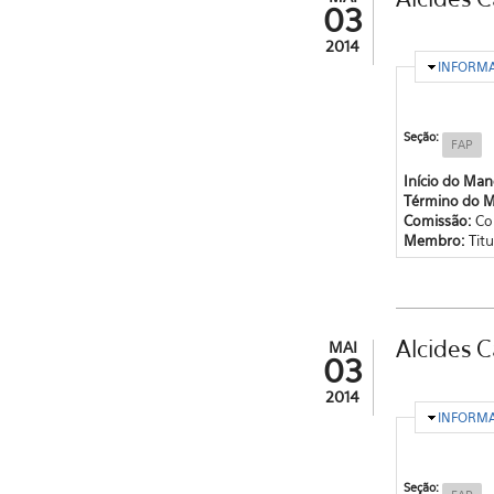
03
2014
OCULTA
INFORM
Seção:
FAP
Início do Ma
Término do 
Comissão:
Co
Membro:
Titu
Alcides 
MAI
03
2014
OCULTA
INFORM
Seção: