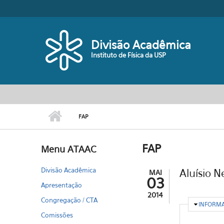
Pular para o conteúdo principal
Divisão Acadêmica
Instituto de Física da USP
FAP
FAP
Menu ATAAC
Divisão Acadêmica
Aluísio 
MAI
03
Apresentação
2014
Congregação / CTA
OCULTA
INFORM
Comissões