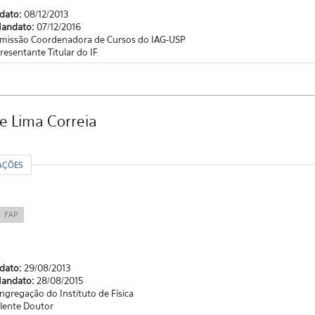
ndato:
08/12/2013
Mandato:
07/12/2016
missão Coordenadora de Cursos do IAG-USP
resentante Titular do IF
e Lima Correia
R
AÇÕES
FAP
ndato:
29/08/2013
Mandato:
28/08/2015
ngregação do Instituto de Física
lente Doutor