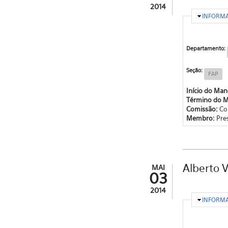
2014
OCULTA
INFORM
Departamento:
Seção:
FAP
Início do Ma
Término do 
Comissão:
Co
Membro:
Pre
Alberto V
MAI
03
2014
OCULTA
INFORM