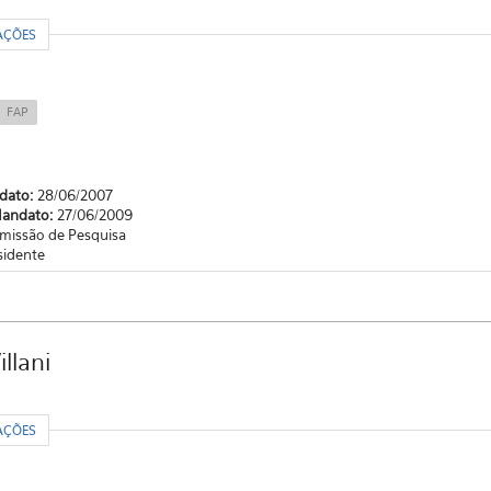
R
AÇÕES
FAP
ndato:
28/06/2007
Mandato:
27/06/2009
missão de Pesquisa
sidente
illani
R
AÇÕES