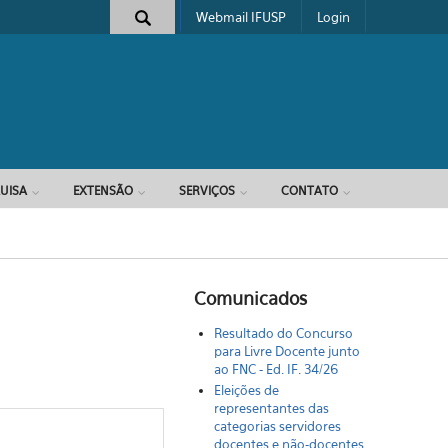
Webmail IFUSP
Login
e busca
UISA
EXTENSÃO
SERVIÇOS
CONTATO
Comunicados
Resultado do Concurso
para Livre Docente junto
ao FNC - Ed. IF. 34/26
Eleições de
representantes das
categorias servidores
docentes e não-docentes