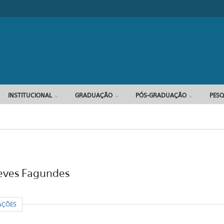
Formulário d
INSTITUCIONAL
GRADUAÇÃO
PÓS-GRADUAÇÃO
PESQ
Neves Fagundes
R
AÇÕES