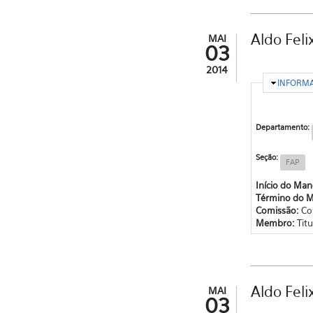
Aldo Feli
MAI
03
2014
OCULTA
INFORM
Departamento:
Seção:
FAP
Início do Ma
Término do 
Comissão:
Co
Membro:
Titu
Aldo Feli
MAI
03