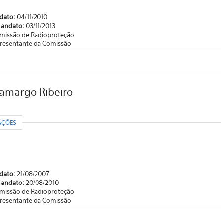
ndato:
04/11/2010
Mandato:
03/11/2013
missão de Radioproteção
resentante da Comissão
Camargo Ribeiro
R
AÇÕES
ndato:
21/08/2007
Mandato:
20/08/2010
missão de Radioproteção
resentante da Comissão