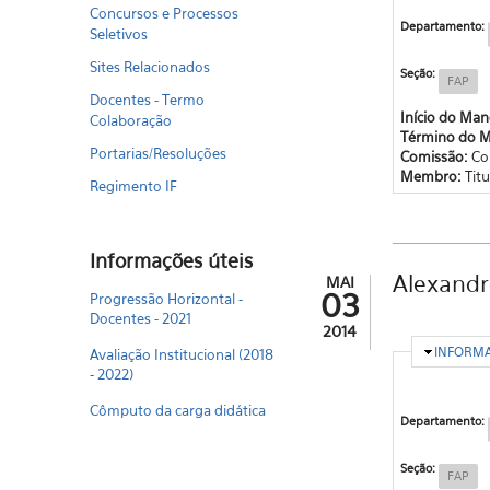
Concursos e Processos
Departamento:
Seletivos
Sites Relacionados
Seção:
FAP
Docentes - Termo
Início do Ma
Colaboração
Término do 
Portarias/Resoluções
Comissão:
Co
Membro:
Titu
Regimento IF
Informações úteis
Alexandr
MAI
03
Progressão Horizontal -
Docentes - 2021
2014
OCULTA
INFORM
Avaliação Institucional (2018
- 2022)
Cômputo da carga didática
Departamento:
Seção:
FAP