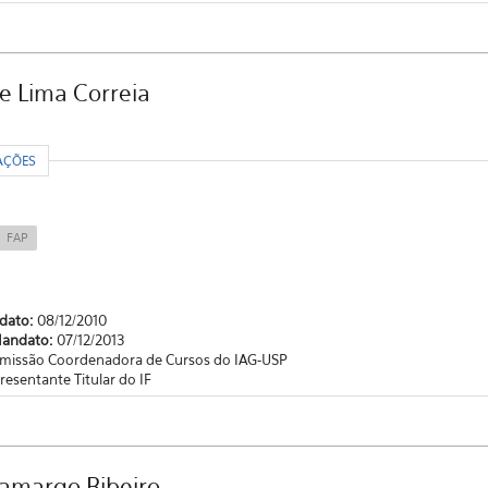
e Lima Correia
R
AÇÕES
FAP
ndato:
08/12/2010
Mandato:
07/12/2013
missão Coordenadora de Cursos do IAG-USP
resentante Titular do IF
Camargo Ribeiro