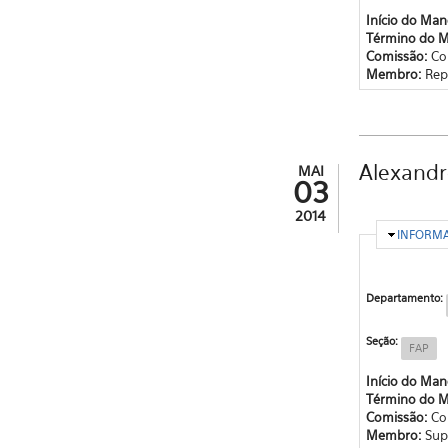
Início do Ma
Término do 
Comissão:
Co
Membro:
Rep
Alexandr
MAI
03
2014
OCULTA
INFORM
Departamento:
Seção:
FAP
Início do Ma
Término do 
Comissão:
Co
Membro:
Sup