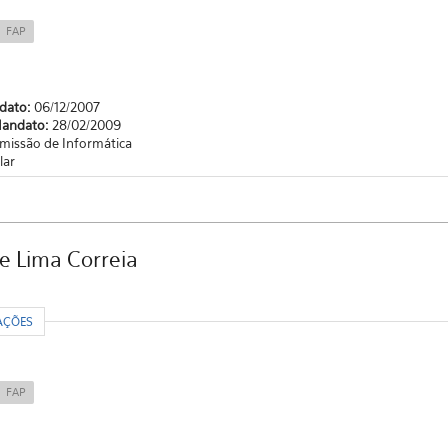
FAP
ndato:
06/12/2007
Mandato:
28/02/2009
missão de Informática
lar
e Lima Correia
R
AÇÕES
FAP