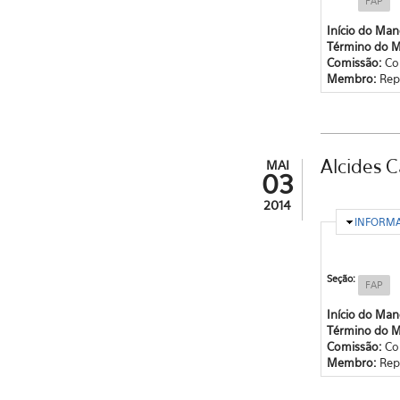
FAP
Início do Ma
Término do 
Comissão:
Co
Membro:
Rep
Alcides 
MAI
03
2014
OCULTA
INFORM
Seção:
FAP
Início do Ma
Término do 
Comissão:
Co
Membro:
Rep