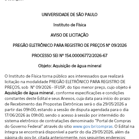
UNIVERSIDADE DE SÃO PAULO
Instituto de Física
AVISO DE LICITAÇÃO
PREGÃO ELETRÔNICO PARA REGISTRO DE PREÇOS N° 09/2026
PROCESSO SEI Nº
154.00006772/2026-67
Objeto: Aquisição de
água mineral
O Instituto de Física torna público aos interessados que realizará
licitação na modalidade PREGÃO ELETRÔNICO PARA REGISTRO DE
PREÇOS, sob N° 09/2026 - IFUSP, do tipo menor preço, cujo objeto é
Aquisição de
água mineral
, conforme especificações e condições
constantes deste Edital e seus Anexos, cuja data para início do prazo
de Recebimento das Propostas Eletrônicas será o dia 29/05/2026 a
partir das 09h00, estando a sessão de disputa agendada para o dia
17/06/2026 às 09h00, sendo o acesso à sessão por intermédio do
sistema eletrônico de contratações denominado "Portal de Compras
do Governo Federal” através do sitio
www.gov.br/compras
. O Edital na
íntegra se encontrará disponível a partir do dia 29/05/2026, além da
página do gov.br, citada anteriormente, nos seguintes endereços: