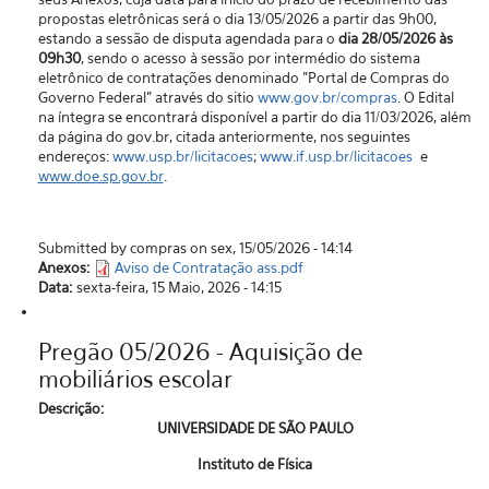
propostas eletrônicas será o dia 13/05/2026 a partir das 9h00,
estando a sessão de disputa agendada para o
dia 28/05/2026 às
09h30
, sendo o acesso à sessão por intermédio do sistema
eletrônico de contratações denominado "Portal de Compras do
Governo Federal” através do sitio
www.gov.br/compras
. O Edital
na íntegra se encontrará disponível a partir do dia 11/03/2026, além
da página do gov.br, citada anteriormente, nos seguintes
endereços:
www.usp.br/licitacoes
;
www.if.usp.br/licitacoes
e
www.doe.sp.gov.br
.
Submitted by compras on sex, 15/05/2026 - 14:14
Anexos:
Aviso de Contratação ass.pdf
Data:
sexta-feira, 15 Maio, 2026 - 14:15
Pregão 05/2026 - Aquisição de
mobiliários escolar
Descrição:
UNIVERSIDADE DE SÃO PAULO
Instituto de Física