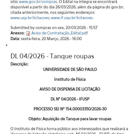
sitio
www.gov.br/compras
. O Edital na íntegra se encontrará
disponível a partir do dia 26/03/2026, além da página do gov.br,
citada anteriormente, nos seguintes endereços:
www.usp.br/licitacoes
;
www.if.usp.br/licitacoes
.
Submitted by compras on sex, 20/03/2026 - 15:57
Anexos:
Aviso de Contratação_Edital.pdf
Data:
sexta-feira, 20 Março, 2026 - 16:00
DL 04/2026 - Tanque roupas
Descrição:
UNIVERSIDADE DE SÃO PAULO
Instituto de Física
AVISO DE DISPENSA DE LICITAÇÃO
DL N° 04/2026 - IFUSP
PROCESSO SEI Nº 154.00003350/2026-30
Objeto: Aquisição de Tanque para lavar roupas
O Instituto de Física torna público aos interessados que realizará a
dispensa de licitação eletrônica, sob N° 04/2026 - IFUSP, do tipo