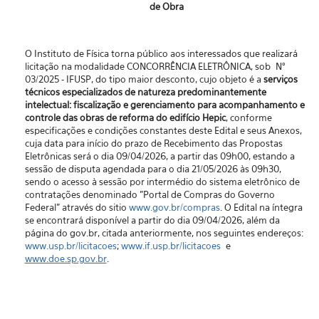
de Obra
O Instituto de Física torna público aos interessados que realizará
licitação na modalidade CONCORRÊNCIA ELETRÔNICA, sob N°
03/2025 - IFUSP, do tipo maior desconto, cujo objeto é a
serviços
técnicos especializados de natureza predominantemente
intelectual: fiscalização e gerenciamento para acompanhamento e
controle das obras de reforma do edifício Hepic
, conforme
especificações e condições constantes deste Edital e seus Anexos,
cuja data para início do prazo de Recebimento das Propostas
Eletrônicas será o dia 09/04/2026, a partir das 09h00, estando a
sessão de disputa agendada para o dia 21/05/2026 às 09h30,
sendo o acesso à sessão por intermédio do sistema eletrônico de
contratações denominado "Portal de Compras do Governo
Federal” através do sitio
www.gov.br/compras
. O Edital na íntegra
se encontrará disponível a partir do dia 09/04/2026, além da
página do gov.br, citada anteriormente, nos seguintes endereços:
www.usp.br/licitacoes
;
www.if.usp.br/licitacoes
e
www.doe.sp.gov.br
.