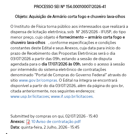
PROCESSO SEI Nº 154.00010007/2026-41
Objeto: Aquisição de Armário corta fogo e chuveiro lava-olhos
O Instituto de Física torna público aos interessados que realizará a
dispensa de licitação eletrônica, sob N° 265/2026 - IFUSP, do tipo
menor preço, cujo objeto é
fornecimento – armário corta fogo e
chuveiro lava-olhos
, conforme especificações e condições
constantes deste Edital e seus Anexos, cuja data para início do
prazo de Recebimento das Propostas Eletrônicas será o dia
03/07/2026 a partir das 09h, estando a sessão de disputa
agendada para o
dia 17/07/2026 às 09h
, sendo o acesso à sessão
por intermédio do sistema eletrônico de contratações
denominado "Portal de Compras do Governo Federal” através do
sitio
www.gov.br/compras
. O Edital na íntegra se encontrará
disponível a partir do dia 03/07/2026, além da página do gov.br,
citada anteriormente, nos seguintes endereços:
www.usp.br/licitacoes
;
www.if.usp.br/licitacoes
.
Submitted by compras on qui, 02/07/2026 - 15:40
Anexos:
10 Aviso de contratação.pdf
Data:
quinta-feira, 2 Julho, 2026 - 15:45