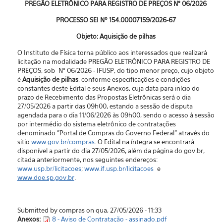
PREGÃO ELETRÔNICO PARA REGISTRO DE PREÇOS N° 06/2026
PROCESSO SEI Nº
154.00007159/2026-67
Objeto: Aquisição de
pilhas
O Instituto de Física torna público aos interessados que realizará
licitação na modalidade PREGÃO ELETRÔNICO PARA REGISTRO DE
PREÇOS, sob N° 06/2026 - IFUSP, do tipo menor preço, cujo objeto
é
Aquisição de
pilhas
, conforme especificações e condições
constantes deste Edital e seus Anexos, cuja data para início do
prazo de Recebimento das Propostas Eletrônicas será o dia
27/05/2026 a partir das 09h00, estando a sessão de disputa
agendada para o dia 11/06/2026 às 09h00, sendo o acesso à sessão
por intermédio do sistema eletrônico de contratações
denominado "Portal de Compras do Governo Federal” através do
sitio
www.gov.br/compras
. O Edital na íntegra se encontrará
disponível a partir do dia 27/05/2026, além da página do gov.br,
citada anteriormente, nos seguintes endereços:
www.usp.br/licitacoes
;
www.if.usp.br/licitacoes
e
www.doe.sp.gov.br
.
Submitted by compras on qua, 27/05/2026 - 11:33
Anexos:
8 - Aviso de Contratação - assinado.pdf