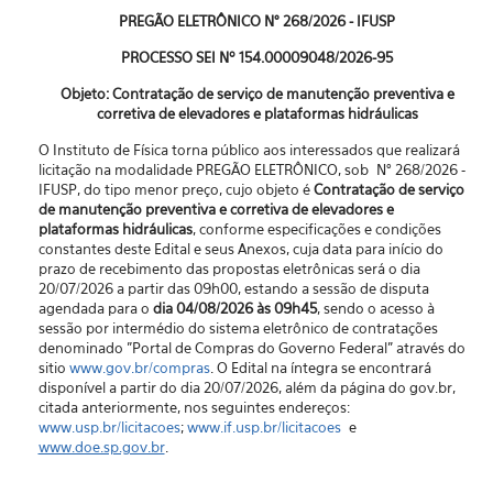
PREGÃO ELETRÔNICO N° 268/2026 - IFUSP
PROCESSO SEI Nº 154.00009048/2026-95
Objeto: Contratação de serviço de manutenção preventiva e
corretiva de elevadores e plataformas hidráulicas
O Instituto de Física torna público aos interessados que realizará
licitação na modalidade PREGÃO ELETRÔNICO, sob N° 268/2026 -
IFUSP, do tipo menor preço, cujo objeto é
Contratação de serviço
de manutenção preventiva e corretiva de elevadores e
plataformas hidráulicas
, conforme especificações e condições
constantes deste Edital e seus Anexos, cuja data para início do
prazo de recebimento das propostas eletrônicas será o dia
20/07/2026 a partir das 09h00, estando a sessão de disputa
agendada para o
dia 04/08/2026 às 09h45
, sendo o acesso à
sessão por intermédio do sistema eletrônico de contratações
denominado "Portal de Compras do Governo Federal” através do
sitio
www.gov.br/compras
. O Edital na íntegra se encontrará
disponível a partir do dia 20/07/2026, além da página do gov.br,
citada anteriormente, nos seguintes endereços:
www.usp.br/licitacoes
;
www.if.usp.br/licitacoes
e
www.doe.sp.gov.br
.