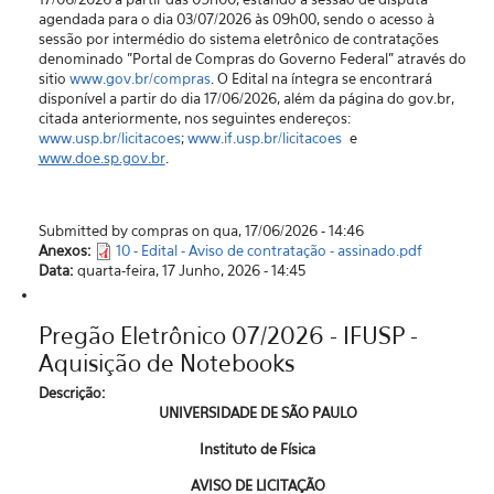
agendada para o dia 03/07/2026 às 09h00, sendo o acesso à
sessão por intermédio do sistema eletrônico de contratações
denominado "Portal de Compras do Governo Federal” através do
sitio
www.gov.br/compras
. O Edital na íntegra se encontrará
disponível a partir do dia 17/06/2026, além da página do gov.br,
citada anteriormente, nos seguintes endereços:
www.usp.br/licitacoes
;
www.if.usp.br/licitacoes
e
www.doe.sp.gov.br
.
Submitted by compras on qua, 17/06/2026 - 14:46
Anexos:
10 - Edital - Aviso de contratação - assinado.pdf
Data:
quarta-feira, 17 Junho, 2026 - 14:45
Pregão Eletrônico 07/2026 - IFUSP -
Aquisição de Notebooks
Descrição:
UNIVERSIDADE DE SÃO PAULO
Instituto de Física
AVISO DE LICITAÇÃO