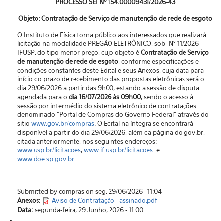
PROCESSO SEI Nº 154.00009431/2026-43
Objeto: Contratação de Serviço de manutenção de rede de esgoto
O Instituto de Física torna público aos interessados que realizará
licitação na modalidade PREGÃO ELETRÔNICO, sob N° 11/2026 -
IFUSP, do tipo menor preço, cujo objeto é
Contratação de Serviço
de manutenção de rede de esgoto
, conforme especificações e
condições constantes deste Edital e seus Anexos, cuja data para
início do prazo de recebimento das propostas eletrônicas será o
dia 29/06/2026 a partir das 9h00, estando a sessão de disputa
agendada para o
dia 16/07/2026 às 09h00
, sendo o acesso à
sessão por intermédio do sistema eletrônico de contratações
denominado "Portal de Compras do Governo Federal” através do
sitio
www.gov.br/compras
. O Edital na íntegra se encontrará
disponível a partir do dia 29/06/2026, além da página do gov.br,
citada anteriormente, nos seguintes endereços:
www.usp.br/licitacoes
;
www.if.usp.br/licitacoes
e
www.doe.sp.gov.br
.
Submitted by compras on seg, 29/06/2026 - 11:04
Anexos:
Aviso de Contratação - assinado.pdf
Data:
segunda-feira, 29 Junho, 2026 - 11:00