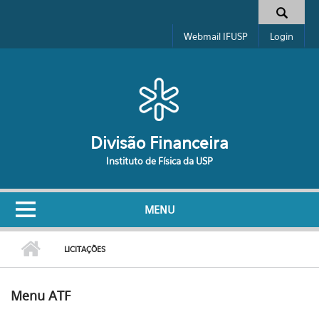
Pular para o conteúdo principal
Formulário de busca
Webmail IFUSP
Login
Divisão Financeira
Instituto de Física da USP
MENU
LICITAÇÕES
Menu ATF