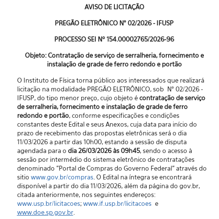
AVISO DE LICITAÇÃO
PREGÃO ELETRÔNICO N° 02/2026 - IFUSP
PROCESSO SEI Nº 154.00002765/2026-96
Objeto: Contratação de serviço de serralheria, fornecimento e
instalação de grade de ferro redondo e portão
O Instituto de Física torna público aos interessados que realizará
licitação na modalidade PREGÃO ELETRÔNICO, sob N° 02/2026 -
IFUSP, do tipo menor preço, cujo objeto é
contratação de serviço
de serralheria, fornecimento e instalação de grade de ferro
redondo e portão
, conforme especificações e condições
constantes deste Edital e seus Anexos, cuja data para início do
prazo de recebimento das propostas eletrônicas será o dia
11/03/2026 a partir das 10h00, estando a sessão de disputa
agendada para o
dia 26/03/2026 às 09h45
, sendo o acesso à
sessão por intermédio do sistema eletrônico de contratações
denominado "Portal de Compras do Governo Federal” através do
sitio
www.gov.br/compras
. O Edital na íntegra se encontrará
disponível a partir do dia 11/03/2026, além da página do gov.br,
citada anteriormente, nos seguintes endereços:
www.usp.br/licitacoes
;
www.if.usp.br/licitacoes
e
www.doe.sp.gov.br
.