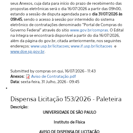
seus Anexos, cuja data para início do prazo de recebimento das
propostas eletrônicas será o dia 16/07/2026 a partir das 09h00,
estando a sessão de disputa agendada para o
dia 31/07/2026 às
09h45
, sendo o acesso à sessão por intermédio do sistema
eletrônico de contratações denominado "Portal de Compras do
Governo Federal” através do sitio
www.gov.br/compras
. O Edital
na íntegra se encontrará disponível a partir do dia 16/07/2026,
além da página do gov.br, citada anteriormente, nos seguintes
endereços:
www.usp.br/licitacoes
;
www.if.usp.br/licitacoes
e
www.doe.sp.gov.br
.
Submitted by compras on qui, 16/07/2026 - 11:43
Anexos:
Aviso de Contratação.pdf
Data:
sexta-feira, 31 Julho, 2026 - 09:45
Dispensa Licitação 153/2026 - Paleteira
Descrição:
UNIVERSIDADE DE SÃO PAULO
Instituto de Física
AVISO DE DISPENSA DE LICITAÇÃO