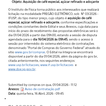
Objeto: Aquisição de café especial, açúcar refinado e adoçante
O Instituto de Física torna público aos interessados que realizará
licitação na modalidade PREGÃO ELETRÔNICO, sob N° 03/2026 -
IFUSP, do tipo menor preço, cujo objeto é
aquisição de café
especial, açúcar refinado e adoçante
, conforme especificações e
condições constantes deste Edital e seus Anexos, cuja data para
início do prazo de recebimento das propostas eletrônicas será o
dia 01/04/2026 a partir das 09h00, estando a sessão de disputa
agendada para o
dia 16/04/2026 às 09h45
, sendo o acesso à
sessão por intermédio do sistema eletrônico de contratações
denominado "Portal de Compras do Governo Federal” através do
sitio
www.gov.br/compras
. O Edital na íntegra se encontrará
disponível a partir do dia 01/04/2026, além da página do gov.br,
citada anteriormente, nos seguintes endereços:
www.usp.br/licitacoes
;
www.if.usp.br/licitacoes
e
www.doe.sp.gov.br
.
Submitted by compras on qua, 01/04/2026 - 11:12
Anexos:
Aviso de contratação.pdf
Data:
quinta-feira, 16 Abril, 2026 - 09:45