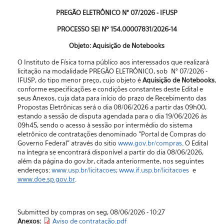
PREGÃO ELETRÔNICO N° 07/2026 - IFUSP
PROCESSO SEI Nº 154.00007831/2026-14
Objeto: Aquisição de Notebooks
O Instituto de Física torna público aos interessados que realizará
licitação na modalidade PREGÃO ELETRÔNICO, sob N° 07/2026 -
IFUSP, do tipo menor preço, cujo objeto é
Aquisição de Notebooks
,
conforme especificações e condições constantes deste Edital e
seus Anexos, cuja data para início do prazo de Recebimento das
Propostas Eletrônicas será o dia 08/06/2026 a partir das 09h00,
estando a sessão de disputa agendada para o dia 19/06/2026 às
09h45, sendo o acesso à sessão por intermédio do sistema
eletrônico de contratações denominado "Portal de Compras do
Governo Federal” através do sitio
www.gov.br/compras
. O Edital
na íntegra se encontrará disponível a partir do dia 08/06/2026,
além da página do gov.br, citada anteriormente, nos seguintes
endereços:
www.usp.br/licitacoes
;
www.if.usp.br/licitacoes
e
www.doe.sp.gov.br
.
Submitted by compras on seg, 08/06/2026 - 10:27
Anexos:
Aviso de contratação.pdf