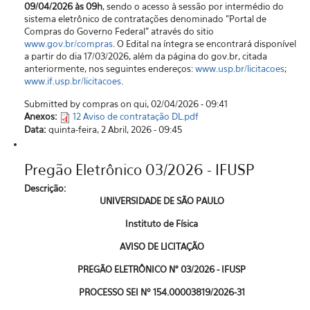
09/04/2026 às 09h
, sendo o acesso à sessão por intermédio do
sistema eletrônico de contratações denominado "Portal de
Compras do Governo Federal” através do sitio
www.gov.br/compras
. O Edital na íntegra se encontrará disponível
a partir do dia 17/03/2026, além da página do gov.br, citada
anteriormente, nos seguintes endereços:
www.usp.br/licitacoes
;
www.if.usp.br/licitacoes
.
Submitted by compras on qui, 02/04/2026 - 09:41
Anexos:
12 Aviso de contratação DL.pdf
Data:
quinta-feira, 2 Abril, 2026 - 09:45
Pregão Eletrônico 03/2026 - IFUSP
Descrição:
UNIVERSIDADE DE SÃO PAULO
Instituto de Física
AVISO DE LICITAÇÃO
PREGÃO ELETRÔNICO N° 03/2026 - IFUSP
PROCESSO SEI Nº 154.00003819/2026-31