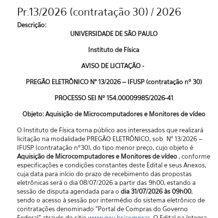
Pr.13/2026 (contratação 30) / 2026
Descrição:
UNIVERSIDADE DE SÃO PAULO
Instituto de Física
AVISO DE LICITAÇÃO -
PREGÃO ELETRÔNICO N° 13/2026 – IFUSP (contratação nº 30)
PROCESSO SEI Nº 154.00009985/2026-41
Objeto: Aquisição de Microcomputadores e Monitores de vídeo
O Instituto de Física torna público aos interessados que realizará
licitação na modalidade PREGÃO ELETRÔNICO, sob N° 13/2026 –
IFUSP (contratação nº30), do tipo menor preço, cujo objeto é
Aquisição de Microcomputadores e Monitores de vídeo
, conforme
especificações e condições constantes deste Edital e seus Anexos,
cuja data para início do prazo de recebimento das propostas
eletrônicas será o dia 08/07/2026 a partir das 9h00, estando a
sessão de disputa agendada para o
dia 31/07/2026 às 09h00
,
sendo o acesso à sessão por intermédio do sistema eletrônico de
contratações denominado "Portal de Compras do Governo
Federal” através do sitio
www.gov.br/compras
. O Edital na íntegra