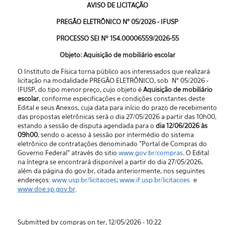
AVISO DE LICITAÇÃO
PREGÃO ELETRÔNICO N° 05/2026 - IFUSP
PROCESSO SEI Nº 154.00006559/2026-55
Objeto: Aquisição de mobiliário escolar
O Instituto de Física torna público aos interessados que realizará
licitação na modalidade PREGÃO ELETRÔNICO, sob N° 05/2026 -
IFUSP, do tipo menor preço, cujo objeto é
Aquisição de mobiliário
escolar
, conforme especificações e condições constantes deste
Edital e seus Anexos, cuja data para início do prazo de recebimento
das propostas eletrônicas será o dia 27/05/2026 a partir das 10h00,
estando a sessão de disputa agendada para o
dia 12/06/2026 às
09h00
, sendo o acesso à sessão por intermédio do sistema
eletrônico de contratações denominado "Portal de Compras do
Governo Federal” através do sitio
www.gov.br/compras
. O Edital
na íntegra se encontrará disponível a partir do dia 27/05/2026,
além da página do gov.br, citada anteriormente, nos seguintes
endereços:
www.usp.br/licitacoes
;
www.if.usp.br/licitacoes
e
www.doe.sp.gov.br
.
Submitted by compras on ter, 12/05/2026 - 10:22