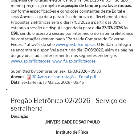
menor preço, cujo objeto é
aquisição de tanque para lavar roupas
,
conforme especificações e condições constantes deste Edital e
seus Anexos, cuja data para início do prazo de Recebimento das
Propostas Eletrônicas será o dia 17/03/2026 a partir das 09h,
estando a sessão de disputa agendada para o
dia 23/03/2026 às
09h
, sendo o acesso à sessão por intermédio do sistema eletrônico
de contratações denominado "Portal de Compras do Governo
Federal” através do sitio
www.gov.br/compras
. O Edital na íntegra
se encontrará disponível a partir do dia 17/03/2026, além da página
do gov.br, citada anteriormente, nos seguintes endereços:
www.usp.br/licitacoes
;
www.if.usp.br/licitacoes
.
Submitted by compras on sex, 13/03/2026 - 09:50
Anexos:
10 Aviso de contratação - Edital.pdf
Data:
sexta-feira, 13 Março, 2026 - 09:45
Pregão Eletrônico 02/2026 - Serviço de
serralheria
Descrição:
UNIVERSIDADE DE SÃO PAULO
Instituto de Física