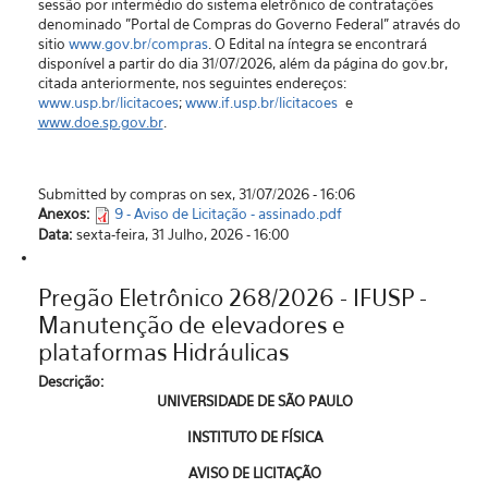
sessão por intermédio do sistema eletrônico de contratações
denominado "Portal de Compras do Governo Federal” através do
sitio
www.gov.br/compras
. O Edital na íntegra se encontrará
disponível a partir do dia 31/07/2026, além da página do gov.br,
citada anteriormente, nos seguintes endereços:
www.usp.br/licitacoes
;
www.if.usp.br/licitacoes
e
www.doe.sp.gov.br
.
Submitted by compras on sex, 31/07/2026 - 16:06
Anexos:
9 - Aviso de Licitação - assinado.pdf
Data:
sexta-feira, 31 Julho, 2026 - 16:00
Pregão Eletrônico 268/2026 - IFUSP -
Manutenção de elevadores e
plataformas Hidráulicas
Descrição:
UNIVERSIDADE DE SÃO PAULO
INSTITUTO DE FÍSICA
AVISO DE LICITAÇÃO