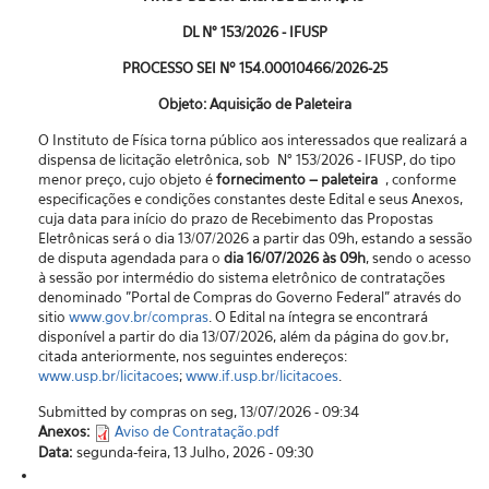
DL N° 153/2026 - IFUSP
PROCESSO SEI Nº 154.00010466/2026-25
Objeto: Aquisição de Paleteira
O Instituto de Física torna público aos interessados que realizará a
dispensa de licitação eletrônica, sob N° 153/2026 - IFUSP, do tipo
menor preço, cujo objeto é
fornecimento – paleteira
, conforme
especificações e condições constantes deste Edital e seus Anexos,
cuja data para início do prazo de Recebimento das Propostas
Eletrônicas será o dia 13/07/2026 a partir das 09h, estando a sessão
de disputa agendada para o
dia 16/07/2026 às 09h
, sendo o acesso
à sessão por intermédio do sistema eletrônico de contratações
denominado "Portal de Compras do Governo Federal” através do
sitio
www.gov.br/compras
. O Edital na íntegra se encontrará
disponível a partir do dia 13/07/2026, além da página do gov.br,
citada anteriormente, nos seguintes endereços:
www.usp.br/licitacoes
;
www.if.usp.br/licitacoes
.
Submitted by compras on seg, 13/07/2026 - 09:34
Anexos:
Aviso de Contratação.pdf
Data:
segunda-feira, 13 Julho, 2026 - 09:30