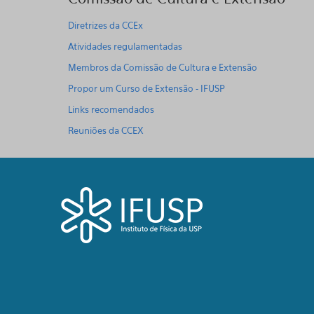
Diretrizes da CCEx
Atividades regulamentadas
Membros da Comissão de Cultura e Extensão
Propor um Curso de Extensão - IFUSP
Links recomendados
Reuniões da CCEX