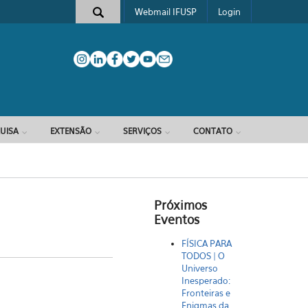
Webmail IFUSP
Login
e busca
UISA
EXTENSÃO
SERVIÇOS
CONTATO
Próximos
Eventos
FÍSICA PARA
TODOS | O
Universo
Inesperado:
Fronteiras e
Enigmas da