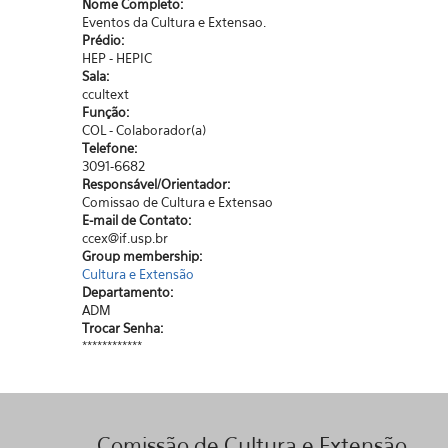
Nome Completo:
Eventos da Cultura e Extensao.
Prédio:
HEP - HEPIC
Sala:
ccultext
Função:
COL - Colaborador(a)
Telefone:
3091-6682
Responsável/Orientador:
Comissao de Cultura e Extensao
E-mail de Contato:
ccex@if.usp.br
Group membership:
Cultura e Extensão
Departamento:
ADM
Trocar Senha:
************
Comissão de Cultura e Extensão