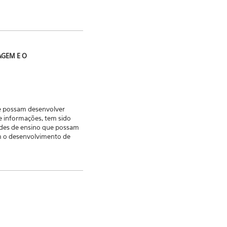
AGEM E O
e possam desenvolver
e informações, tem sido
dades de ensino que possam
m o desenvolvimento de