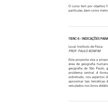
O curso tem por objetivo 
partículas, bem como metod
11ENC 6 - INDICAÇÕES PA
Local: Instituto de Física
PROF. PAULO BONFIM
Esta proposta visa a propo
área de geografia humana
geografia de São Paulo, g
problema central:
A formaç
sobretudo, nos aspectos d
aproximar tais temáticas d
veiculados nos livros didáti