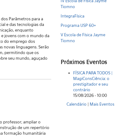
IV Escola de Física Jayme
Tiomno
IntegraFísica
o dos Parâmetros para a
al e das tecnologias da
Programa USP 60+
unicação, enquanto
V Escola de Física Jayme
es e jovens com o mundo da
Tiomno
ito do emprego dos
as novas linguagens. Serão
m, permitindo que os
r sobre seu mundo, aguçado
Próximos Eventos
FÍSICA PARA TODOS |
MagiConsCiência: o
prestigitador e seu
contrário
15/08/2026 - 10:00
Calendário
|
Mais Eventos
o professor; ampliar o
construção de um repertório
a na formação humanitária