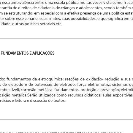
essa ambivalência entre uma escola pública muitas vezes vista como fraca
ntia de direitos de cidadania de crianças e adolescentes, sendo também 
m se estruturando, em especial com a efetiva presença de uma política estata
tir sobre esse cenário: seus limites, suas possibilidades, o que significa em
dade, outras políticas setoriais etc.
A: FUNDAMENTOS E APLICAÇÕES
do: fundamentos da eletroquímica: reações de oxidação- redução e sua 
s de eletrodo e de potenciais de eletrodo, força eletromotriz; sistemas ge
ombustível); corrosão metálica: fundamentos, proteção e prevenção; eletró
sição metálica.Serão utilizados como recursos didáticos: aulas expositivas
cícios e leitura e discussão de textos.