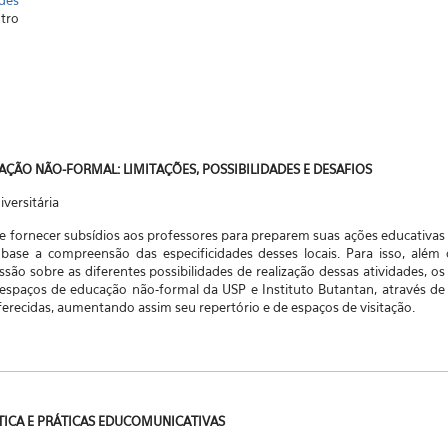
des
ntro
CAÇÃO NÃO-FORMAL: LIMITAÇÕES, POSSIBILIDADES E DESAFIOS
versitária
de fornecer subsídios aos professores para preparem suas ações educativa
e a compreensão das especificidades desses locais. Para isso, além d
ussão sobre as diferentes possibilidades de realização dessas atividades,
espaços de educação não-formal da USP e Instituto Butantan, através de v
ferecidas, aumentando assim seu repertório e de espaços de visitação.
ÁTICA E PRÁTICAS EDUCOMUNICATIVAS