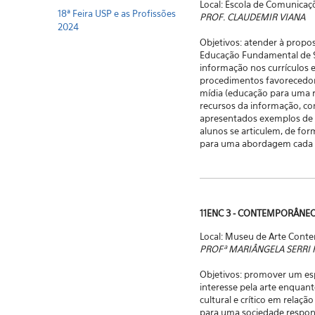
Local: Escola de Comunicaçõ
18ª Feira USP e as Profissões
PROF. CLAUDEMIR VIANA
2024
Objetivos: atender à propo
Educação Fundamental de 9 
informação nos currículos 
procedimentos favorecedore
mídia (educação para uma 
recursos da informação, co
apresentados exemplos de 
alunos se articulem, de for
para uma abordagem cada vez
11ENC 3 - CONTEMPORÂNE
Local: Museu de Arte Con
PROFª MARIÂNGELA SERRI
Objetivos: promover um esp
interesse pela arte enquant
cultural e crítico em relaç
para uma sociedade respons