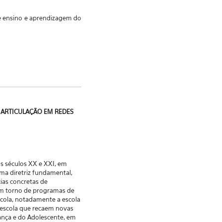
de ensino e aprendizagem do
E ARTICULAÇÃO EM REDES
os séculos XX e XXI, em
uma diretriz fundamental,
ias concretas de
em torno de programas de
cola, notadamente a escola
a escola que recaem novas
ança e do Adolescente, em