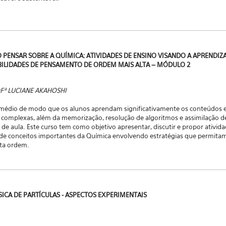
O PENSAR SOBRE A QUÍMICA: ATIVIDADES DE ENSINO VISANDO A APRENDIZ
ILIDADES DE PENSAMENTO DE ORDEM MAIS ALTA – MÓDULO 2
OFª LUCIANE AKAHOSHI
 médio de modo que os alunos aprendam significativamente os conteúdos 
s complexas, além da memorização, resolução de algoritmos e assimilação d
a de aula.
Este curso tem como objetivo apresentar, discutir e propor ativi
e conceitos importantes da Química envolvendo estratégias que permita
lta ordem.
ÍSICA DE PARTÍCULAS - ASPECTOS EXPERIMENTAIS