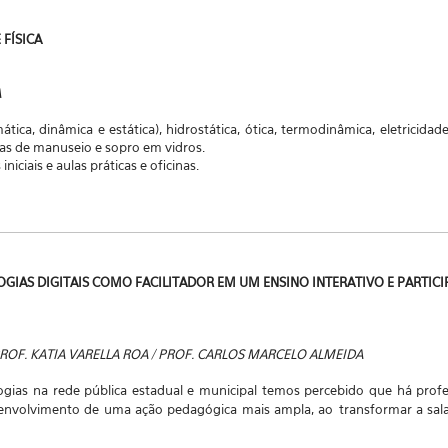
 FÍSICA
A
tica, dinâmica e estática), hidrostática, ótica, termodinâmica, eletricida
cas de manuseio e sopro em vidros.
niciais e aulas práticas e oficinas.
LOGIAS DIGITAIS COMO FACILITADOR EM UM ENSINO INTERATIVO E PARTICI
PROF. KATIA VARELLA ROA / PROF. CARLOS MARCELO ALMEIDA
ogias na rede pública estadual e municipal temos percebido que há profe
senvolvimento de uma ação pedagógica mais ampla, ao
transformar a sal