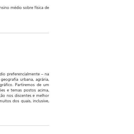
sino médio sobre física de
édio preferencialmente – na
eografia urbana, agrária,
ográfico. Partiremos de um
tões e temas postos acima,
ção nos discentes e melhor
uitos dos quais, inclusive,