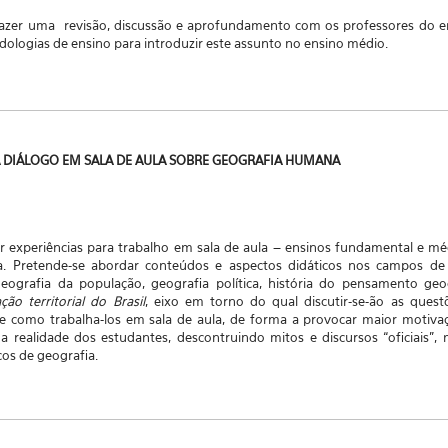
fazer uma revisão, discussão e aprofundamento com os professores do en
ologias de ensino para introduzir este assunto no ensino médio.
RA DIÁLOGO EM SALA DE AULA SOBRE GEOGRAFIA HUMANA
r experiências para trabalho em sala de aula – ensinos fundamental e m
. Pretende-se abordar conteúdos e aspectos didáticos nos campos de g
eografia da população, geografia política, história do pensamento ge
ão territorial do Brasil
, eixo em torno do qual discutir-se-ão as ques
e como trabalha-los em sala de aula, de forma a provocar maior motiva
a realidade dos estudantes, descontruindo mitos e discursos “oficiais”, m
cos de geografia.