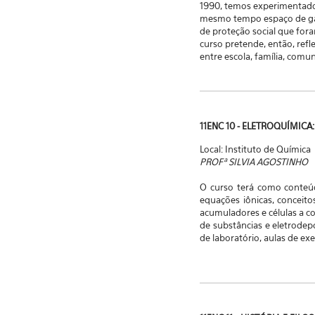
1990, temos experimentado 
mesmo tempo espaço de gara
de proteção social que fora
curso pretende, então, refle
entre escola, família, comuni
11ENC 10 - ELETROQUÍMIC
Local: Instituto de Química
PROFª SILVIA AGOSTINHO
O curso terá como conteú
equações iônicas, conceito
acumuladores e células a c
de substâncias e eletrodepo
de laboratório, aulas de exer