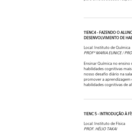
11ENC4 - FAZENDO O ALUN
DESENVOLVIMENTO DE HAB
Local: Instituto de Química
PROFª MARIA EUNICE / PR
Ensinar Química no ensino
habilidades cognitivas mai
nosso desafio diário na sal
promover a aprendizagem d
habilidades cognitivas de a
11ENC 5 - INTRODUÇÃO À F
Local: Instituto de Física
PROF. HÉLIO TAKAI