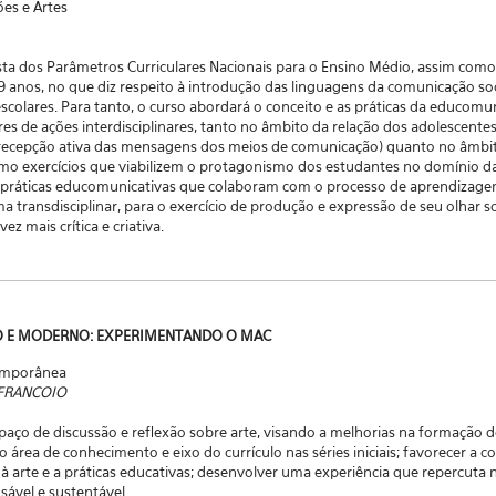
es e Artes
sta dos Parâmetros Curriculares Nacionais para o Ensino Médio, assim com
anos, no que diz respeito à introdução das linguagens da comunicação soci
escolares. Para tanto, o curso abordará o conceito e as práticas da educom
s de ações interdisciplinares, tanto no âmbito da relação dos adolescent
recepção ativa das mensagens dos meios de comunicação) quanto no âmb
mo exercícios que viabilizem o protagonismo dos estudantes no domínio d
práticas educomunicativas que colaboram com o processo de aprendizage
ma transdisciplinar, para o exercício de produção e expressão de seu olha
 mais crítica e criativa.
O E MODERNO: EXPERIMENTANDO O MAC
temporânea
 FRANCOIO
aço de discussão e reflexão sobre arte, visando a melhorias na formação d
o área de conhecimento e eixo do currículo nas séries iniciais; favorecer a 
ão à arte e a práticas educativas; desenvolver uma experiência que repercut
ável e sustentável.