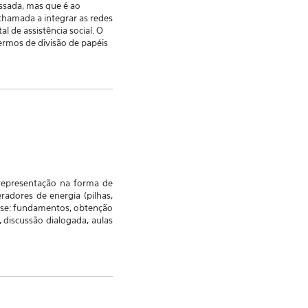
ssada, mas que é ao
chamada a integrar as redes
l de assistência social. O
 termos de divisão de papéis
representação na forma de
radores de energia (pilhas,
lise: fundamentos, obtenção
, discussão dialogada, aulas