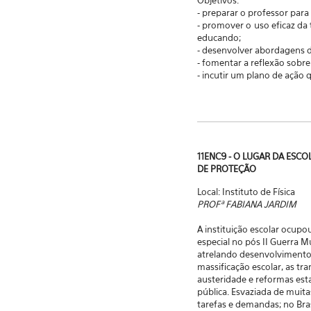
Objetivos:
- preparar o professor par
- promover o uso eficaz da
educando;
- desenvolver abordagens d
- fomentar a reflexão sobre
- incutir um plano de ação 
11ENC9 - O LUGAR DA ESC
DE PROTEÇÃO
Local: Instituto de Física
PROFª FABIANA JARDIM
A instituição escolar ocup
especial no pós II Guerra M
atrelando desenvolvimento e
massificação escolar, as 
austeridade e reformas est
pública. Esvaziada de muita
tarefas e demandas; no Bra