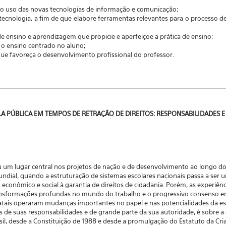
a o uso das novas tecnologias de informação e comunicação;
 tecnologia, a fim de que elabore ferramentas relevantes para o processo 
e ensino e aprendizagem que propicie e aperfeiçoe a prática de ensino;
 o ensino centrado no aluno;
que favoreça o desenvolvimento profissional do professor.
OLA PÚBLICA EM TEMPOS DE RETRAÇÃO DE DIREITOS: RESPONSABILIDADES 
ou um lugar central nos projetos de nação e de desenvolvimento ao longo d
undial, quando a estruturação de sistemas escolares nacionais passa a ser 
conômico e social à garantia de direitos de cidadania. Porém, as experiênc
transformações profundas no mundo do trabalho e o progressivo consenso 
atais operaram mudanças importantes no papel e nas potencialidades da es
s de suas responsabilidades e de grande parte da sua autoridade, é sobre 
sil, desde a Constituição de 1988 e desde a promulgação do Estatuto da Cri