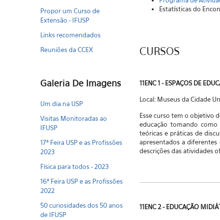
Programa de Ativida
Estatísticas do Enco
Propor um Curso de
Extensão - IFUSP
Links recomendados
CURSOS
Reuniões da CCEX
Galeria De Imagens
11ENC 1 - ESPAÇOS DE EDU
Local: Museus da Cidade Uni
Um dia na USP
Esse curso tem o objetivo 
Visitas Monitoradas ao
educação tomando como bas
IFUSP
teóricas e práticas de disc
apresentados a diferentes 
17ª Feira USP e as Profissões
descrições das atividades o
2023
Física para todos - 2023
16ª Feira USP e as Profissões
2022
50 curiosidades dos 50 anos
11ENC 2 - EDUCAÇÃO MIDI
de IFUSP