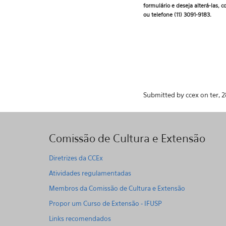
formulário e deseja alterá-las,
c
ou telefone (11) 3091-9183.
Submitted by ccex on ter, 2
Comissão de Cultura e Extensão
Diretrizes da CCEx
Atividades regulamentadas
Membros da Comissão de Cultura e Extensão
Propor um Curso de Extensão - IFUSP
Links recomendados