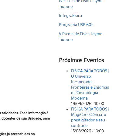
IV Escola de Física Jayme
Tiomno
IntegraFísica
Programa USP 60+
V Escola de Física Jayme
Tiomno
Próximos Eventos
FÍSICA PARA TODOS |
O Universo
Inesperado:
Fronteiras e Enigmas
da Cosmologia
Moderna
19/09/2026 - 10:00
FÍSICA PARA TODOS |
s atividades.
Toda informação é
MagiConsCiência: o
os docentes de sua
Unidade, para
prestigitador e seu
contrário
15/08/2026 - 10:00
ções já preenchidas no