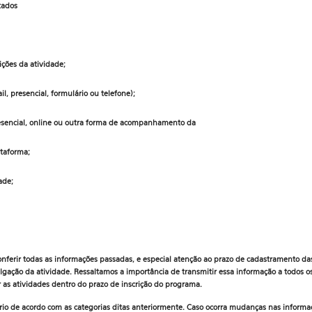
tados
ições da atividade;
l, presencial, formulário ou telefone);
resencial, online ou outra forma de acompanhamento da
ataforma;
ade;
ferir todas as informações passadas, e especial atenção ao prazo de cadastramento da
vulgação da atividade. Ressaltamos a importância de transmitir essa informação a todos 
as atividades dentro do prazo de inscrição do programa.
io de acordo com as categorias ditas anteriormente. Caso ocorra mudanças nas informa