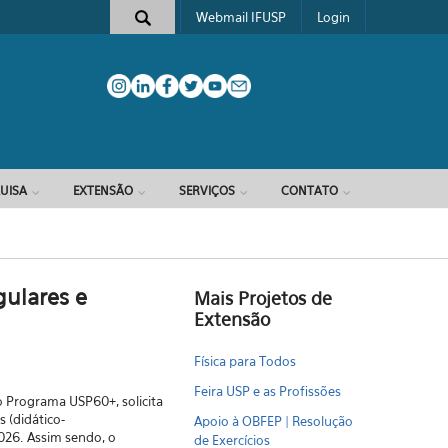
Webmail IFUSP
Login
e busca
UISA
EXTENSÃO
SERVIÇOS
CONTATO
gulares e
Mais Projetos de
Extensão
Física para Todos
Feira USP e as Profissões
 Programa USP60+, solicita
s
(didático-
Apoio à OBFEP | Resolução
026.
Assim sendo, o
de Exercícios