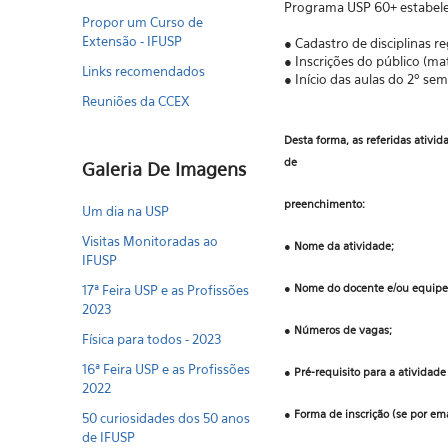
Programa USP 60+ estabel
Propor um Curso de
Extensão - IFUSP
●
Cadastro de disciplinas r
●
Inscrições do público (mat
Links recomendados
●
Início das aulas do 2º sem
Reuniões da CCEX
Desta forma, as referidas ativid
de
Galeria De Imagens
preenchimento:
Um dia na USP
Visitas Monitoradas ao
● Nome da atividade;
IFUSP
● Nome do docente e/ou equipe
17ª Feira USP e as Profissões
2023
● Números de vagas;
Física para todos - 2023
16ª Feira USP e as Profissões
● Pré-requisito para a atividade
2022
● Forma de inscrição (se por emai
50 curiosidades dos 50 anos
de IFUSP