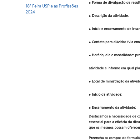
● Forma de divulgação de resul
18ª Feira USP e as Profissões
2024
● Descrição da atividade;
● Início e encerramento de inscr
● Contato para dúvidas (via emai
● Horário, dia e modalidade: p
atividade e informe em qual pl
● Local de ministração da ativid
● Início da atividade;
● Encerramento da atividade;
Destacamos a necessidade de con
essencial para a eficácia da di
que os mesmos possam oferecer 
Preencha os campos do formulár