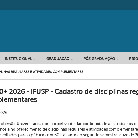
Formulário d
INSTITUCIONAL
GRADUAÇÃO
PÓS-GRADUAÇÃO
PESQ
IPLINAS REGULARES E ATIVIDADES COMPLEMENTARES
 2026 - IFUSP - Cadastro de disciplinas re
plementares
2026
Extensão
Universitária,
com
o
objetivo
de
dar
continuidade aos trabalhos do
horia no
oferecimento
de
disciplinas
regulares
e
atividades
complementare
) voltadas para o público com 60+, a partir do segundo semestre letivo de 2