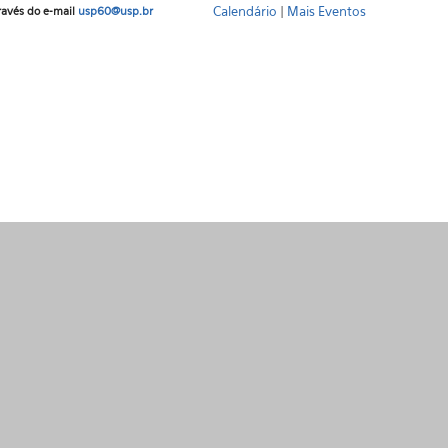
Calendário
|
Mais Eventos
ravés do e-mail
usp60@usp.br