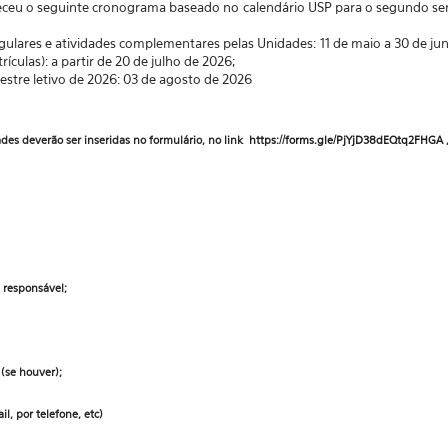
eceu o seguinte cronograma baseado no
calendário USP para o segundo se
egulares e atividades complementares pelas Unidades:
11 de maio a 30 de ju
rículas):
a partir de 20 de julho de 2026;
estre letivo de 2026:
03 de agosto de 2026
ades deverão ser inseridas no formulário, no link
https://forms.gle/PjYjD38dEQtq2FHGA
 responsável;
 (se houver);
l, por telefone, etc)