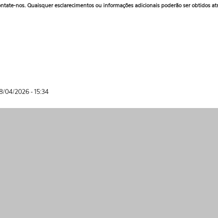
ontate-nos. Quaisquer esclarecimentos ou informações adicionais poderão ser obtidos at
8/04/2026 - 15:34