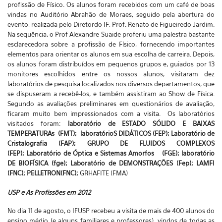
profissão de Físico. Os alunos foram recebidos com um café de boas
vindas no Auditório Abrahão de Moraes, seguido pela abertura do
evento, realizada pelo Diretordo IF, Prof. Renato de Figueiredo Jardim.
Na sequência, o Prof Alexandre Suaide proferiu uma palestra bastante
esclarecedora sobre a profissão de Físico, fornecendo importantes
elementos para orientar os alunos em sua escolha de carreira. Depois,
os alunos foram distribuídos em pequenos grupos e, guiados por 13
monitores escolhidos entre os nossos alunos, visitaram dez
laboratórios de pesquisa localizados nos diversos departamentos, que
se dispuseram a recebê-los, e também assistiram ao Show de Física.
Segundo as avaliações preliminares em questionários de avaliação,
ficaram muito bem impressionados com a visita. Os laboratórios
visitados foram:
laboratório de ESTADO SÓLIDO E BAIXAS
TEMPERATURAs (FMT);
laboratórioS DIDÁTICOS (FEP);
Laboratório de
Cristalografia (FAP);
GRUPO DE FLUIDOS COMPLEXOS
(FEP);
Laboratório de Óptica e Sistemas Amorfos (FGE);
laboratório
DE BIOFÍSICA (fge);
Laboratório de DEMONSTRAÇÕES
(Fep);
LAMFI
(FNC);
PELLETRON(FNC)
;
GRHAFITE (FMA)
USP e As Profissões em 2012
No dia 11 de agosto, o IFUSP recebeu a visita de mais de 400 alunos do
ensino médio (e alguns familiares e professores), vindos de todas as