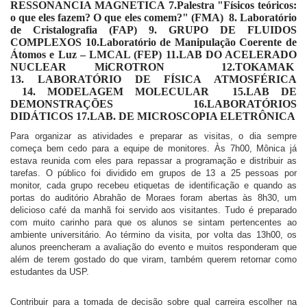
RESSONANCIA MAGNETICA
7.Palestra "Físicos teóricos:
o que eles fazem? O que eles comem?" (FMA)
8.
Laboratório
de Cristalografia (FAP)
9.
GRUPO DE FLUIDOS
COMPLEXOS
10.Laboratório de Manipulação Coerente de
Átomos e Luz – LMCAL (FEP)
11.LAB DO ACELERADO
NUCLEAR MiCROTRON
12.TOKAMAK
13.
LABORATÓRIO DE FÍSICA ATMOSFÉRICA
14.
MODELAGEM MOLECULAR
15.LAB DE
DEMONSTRAÇÕES
16.LABORATÓRIOS
DIDÁTICOS
17.LAB. DE MICROSCOPIA ELETRÔNICA
Para organizar as atividades e preparar as visitas, o dia sempre
começa bem cedo para a equipe de monitores. Às 7h00, Mônica já
estava reunida com eles para repassar a programação e distribuir as
tarefas. O público foi dividido em grupos de 13 a 25 pessoas por
monitor, cada grupo recebeu etiquetas de identificação e quando as
portas do auditório Abrahão de Moraes foram abertas às 8h30, um
delicioso café da manhã foi servido aos visitantes. Tudo é preparado
com muito carinho para que os alunos se sintam pertencentes ao
ambiente universitário. Ao término da visita, por volta das 13h00, os
alunos preencheram a avaliação do evento e muitos responderam que
além de terem gostado do que viram, também querem retornar como
estudantes da USP.
Contribuir para a tomada de decisão sobre qual carreira escolher na