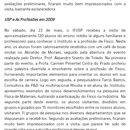
avaliações preliminares, ficaram muito bem impressionados com a
visita, bastante esclarecedora.
USP e As Profissões em 2009
No sábado, dia 23 de maio, o IFUSP recebeu a visita de
aproximadamente 120 alunos do ensino médio (e alguns familiares e
professores) para conhecer o Instituto e a profissão de Físico. Neste
ano, os alunos foram calorosamente recebidos com um café de boas
vindas no Abrahão de Moraes, seguido pela abertura do evento
realizada pelo Diretor, Prof. Alejandro Szanto de Toledo. Na primeira
parte do evento, a Profa. Carmen Pimentel Cintra do Prado proferiu
uma palestra divertida e envolvente sobre a profissão de Físico,
fornecendo importantes elementos para orientar os alunos em sua
escolha de carreira. Logo em seguida, a pesquisadora Tarcis Bastos,
Consultora de P&D na multinacional Rhodia e ex-aluna do Instituto,
apresentou exemplos de novos desenvolvimentos na pesquisa em
Física de Materiais, ilustrando a participação do Físico na Indústria. Na
segunda parte deste evento, os alunos visitantes, divididos em
grupos e guiados por 15 monitores escolhidos entre os nossos alunos,
visitaram 11 grupos de pesquisa nos diversos departamentos que se
dispuseram a recebê-los. Segundo as avaliações preliminares, ficaram
muito bem impressionados com a visita, que parece ter sido de
grande valia para a escolha profissional desses alunos.