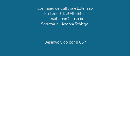
Comissão de Cultura e Extensão
Telefone: (11) 3091-6682
E-mail:
ccex@if.usp.br
Secretaria:
Andrea Schlegel
Desenvolvido por
IFUSP