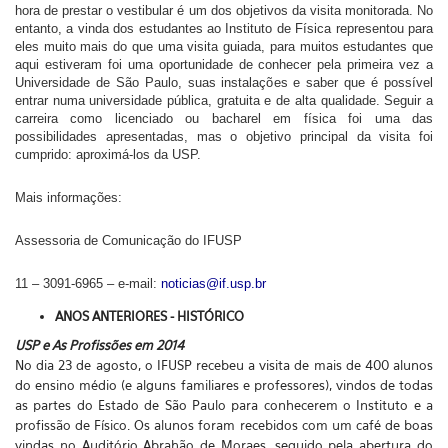
hora de prestar o vestibular é um dos objetivos da visita monitorada. No
entanto, a vinda dos estudantes ao Instituto de Física representou para
eles muito mais do que uma visita guiada, para muitos estudantes que
aqui estiveram foi uma oportunidade de conhecer pela primeira vez a
Universidade de São Paulo, suas instalações e saber que é possível
entrar numa universidade pública, gratuita e de alta qualidade. Seguir a
carreira como licenciado ou bacharel em física foi uma das
possibilidades apresentadas, mas o objetivo principal da visita foi
cumprido: aproximá-los da USP.
Mais informações:
Assessoria de Comunicação do IFUSP
11 – 3091-6965 – e-mail:
noticias@if.usp.br
ANOS ANTERIORES - HISTÓRICO
USP e As Profissões em 2014
No dia 23 de agosto, o IFUSP recebeu a visita de mais de 400 alunos
do ensino médio (e alguns familiares e professores), vindos de todas
as partes do Estado de São Paulo para conhecerem o Instituto e a
profissão de Físico. Os alunos foram recebidos com um café de boas
vindas no Auditório Abrahão de Moraes, seguido pela abertura do