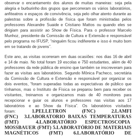
observar o encantamento dos alunos de muitas maneiras: seja pela
alegria e burburinho dos grupos que percorreram os vários laboratórios,
anfiteatros e espaços de convivência, seja pelo olhar atento durante as
palestras sobre a profissão de física que foram ministradas pelos
professores Alexandre Suaide e Cristiano Mattos ou quando eles se
dirigiam para assistir ao Show de Física. Para o professor Marcelo
Munhoz, presidente da Comissão de Cultura e Extensão e responsável
pelo programa no IFUSP, “ninguém ficou indiferente e isso é muito bom
em se tratando de jovens”.
Este ano, as visitas ocorreram em duas ocasiões: nos dias 16 de abril
e 14 de maio. No total foram 19 escolas e 750 estudantes, além de 40
professores da rede pública de ensino que também se inscreveram para
fazer as visitas aos laboratórios. Segundo Mônica Pacheco, secretária
da Comissão de Cultura e Extensão e responsável por organizar os
dois eventos, “foram superadas todas as expectativas de público que
tínhamos, mas o Instituto de Física se preparou bem para receber os
visitantes, treinamos e organizamos mais de 40 monitores para
recepcionar e guiar os alunos e professores nas visitas aos 17
laboratórios e ao Show da Física”. Os laboratórios visitados
1.
PELLETRON (FNC)
2.
LAMFI
foram:
(FNC)
3.
LABORATORIO BAIXAS TEMPERATURAS
(FMT)
4.
LABORATÓRIO ESPECTROSCOPIA
MOSSBAUER (FMT)
5.
LABORATÓRIO DE MATERIAIS
MAGNÉTICOS (FMT)
6.LABORATÓRIO DE