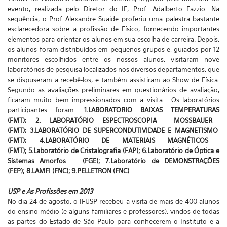
evento, realizada pelo Diretor do IF, Prof. Adalberto Fazzio. Na
sequência, o Prof Alexandre Suaide proferiu uma palestra bastante
esclarecedora sobre a profissão de Físico, fornecendo importantes
elementos para orientar os alunos em sua escolha de carreira. Depois,
os alunos foram distribuídos em pequenos grupos e, guiados por 12
monitores escolhidos entre os nossos alunos, visitaram nove
laboratórios de pesquisa localizados nos diversos departamentos, que
se dispuseram a recebê-los, e também assistiram ao Show de Física.
Segundo as avaliações preliminares em questionários de avaliação,
ficaram muito bem impressionados com a visita. Os laboratórios
participantes foram:
1.
LABORATORIO BAIXAS TEMPERATURAS
(FMT);
2.
LABORATÓRIO ESPECTROSCOPIA MOSSBAUER
(FMT);
3.
LABORATÓRIO DE SUPERCONDUTIVIDADE E MAGNETISMO
(FMT);
4.
LABORATÓRIO DE MATERIAIS MAGNÉTICOS
(FMT);
5.
Laboratório de Cristalografia (FAP);
6.
Laboratório de Óptica e
Sistemas Amorfos (FGE);
7.
Laboratório de DEMONSTRAÇÕES
(FEP);
8.
LAMFI
(FNC); 9
.
PELLETRON
(FNC)
USP e As Profissões em 2013
No dia 24 de agosto, o IFUSP recebeu a visita de mais de 400 alunos
do ensino médio (e alguns familiares e professores), vindos de todas
as partes do Estado de São Paulo para conhecerem o Instituto e a