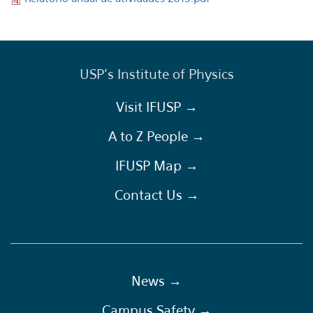
USP's Institute of Physics
Visit IFUSP →
A to Z People →
IFUSP Map →
Contact Us →
News →
Campus Safety →