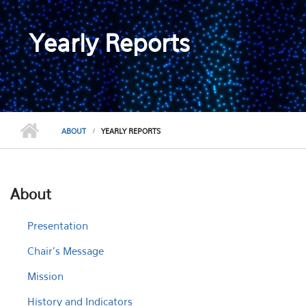
Yearly Reports
ABOUT
YEARLY REPORTS
About
Presentation
Chair's Message
Mission
History and Indicators