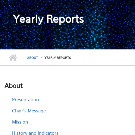
Yearly Reports
ABOUT
YEARLY REPORTS
About
Presentation
Chair's Message
Mission
History and Indicators