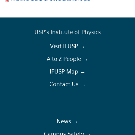
USP's Institute of Physics
Visit IFUSP →
A to Z People →
IFUSP Map →
Contact Us →
News →
Campus Safety →