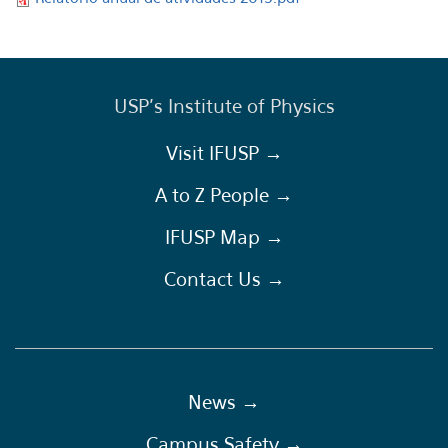
USP's Institute of Physics
Visit IFUSP →
A to Z People →
IFUSP Map →
Contact Us →
News →
Campus Safety →