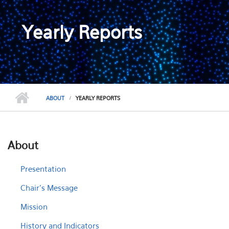
Yearly Reports
ABOUT
YEARLY REPORTS
About
Presentation
Chair's Message
Mission
History and Indicators