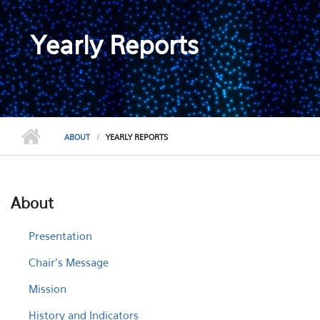
Yearly Reports
ABOUT
YEARLY REPORTS
About
Presentation
Chair's Message
Mission
History and Indicators