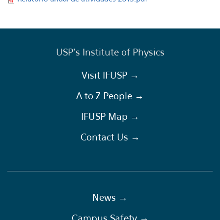
USP's Institute of Physics
Visit IFUSP →
A to Z People →
IFUSP Map →
Contact Us →
News →
Campus Safety →