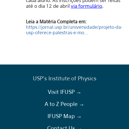
cada aluno. As inscrições podem ser feitas
até o dia 12 de abril
via formulário
.
Leia a Matéria Completa em:
https://jornal.usp.br/universidade/projeto-da-
usp-oferece-palestras-e-mo...
USP's Institute of Physics
Visit IFUSP →
A to Z People →
IFUSP Map →
Contact Us →