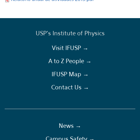
USP's Institute of Physics
Visit IFUSP →
A to Z People →
IFUSP Map →
Contact Us →
News →
Campus Safety →