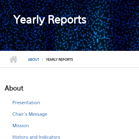
Yearly Reports
ABOUT
YEARLY REPORTS
About
Presentation
Chair's Message
Mission
History and Indicators