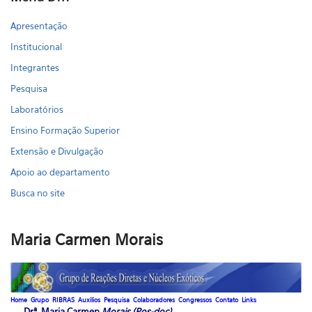
Apresentação
Institucional
Integrantes
Pesquisa
Laboratórios
Ensino Formação Superior
Extensão e Divulgação
Apoio ao departamento
Busca no site
Maria Carmen Morais
Home
Grupo
RIBRAS
Auxilios
Pesquisa
Colaboradores
Congressos
Contato
Links
Drª. Maria Carmen
Morais (Pos-doc)