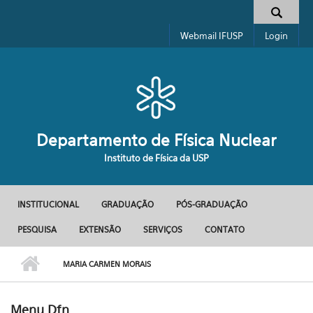
Pular para o conteúdo principal
Formulário de busca
Webmail IFUSP
Login
Departamento de Física Nuclear
Instituto de Física da USP
INSTITUCIONAL
GRADUAÇÃO
PÓS-GRADUAÇÃO
Menu principal
PESQUISA
EXTENSÃO
SERVIÇOS
CONTATO
MARIA CARMEN MORAIS
Menu Dfn