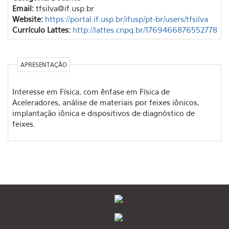
Email:
tfsilva@if.usp.br
Website:
https://portal.if.usp.br/ifusp/pt-br/users/tfsilva
Currículo Lattes:
http://lattes.cnpq.br/1769466876552778
APRESENTAÇÃO
Interesse em Física, com ênfase em Física de
Aceleradores, análise de materiais por feixes iônicos,
implantação iônica e dispositivos de diagnóstico de
feixes.