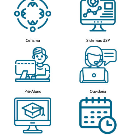
Cefisma
Sistemas USP
Pró-Aluno
Ouvidoria