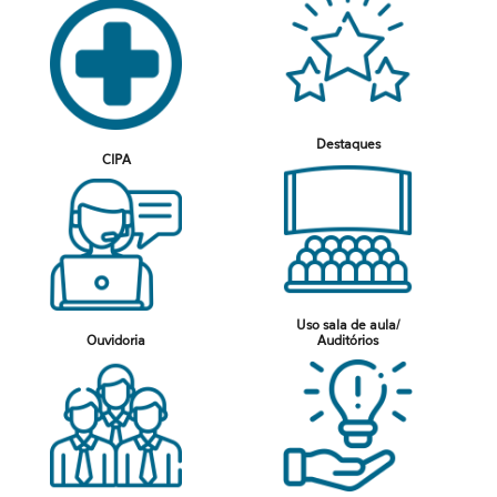
Destaques
CIPA
Uso sala de aula/
Ouvidoria
Auditórios