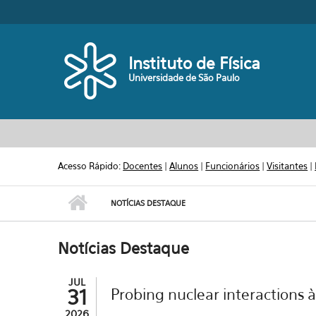
Pular para o conteúdo principal
Toggle high contrast
Instituto de Física
Universidade de São Paulo
Acesso Rápido:
Docentes
|
Alunos
|
Funcionários
|
Visitantes
|
NOTÍCIAS DESTAQUE
Notícias Destaque
JUL
31
Probing nuclear interactions à
2026