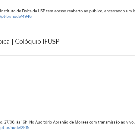
 Instituto de Física da USP tem acesso reaberto ao público, encerrando um 
sa/pt-br/node/4946
ca | Colóquio IFUSP
io, 27/08, às 16h. No Auditório Abrahão de Moraes com transmissão ao vivo.
a/pt-br/node/2815