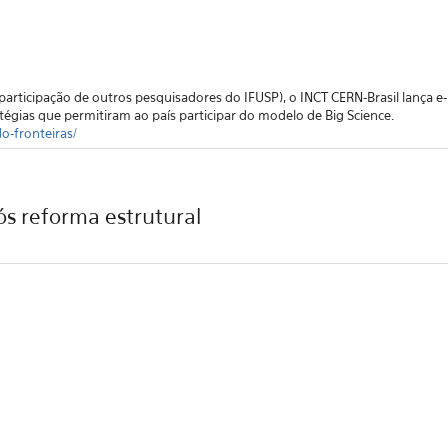
rticipação de outros pesquisadores do IFUSP), o INCT CERN-Brasil lança e-b
égias que permitiram ao país participar do modelo de Big Science.
o-fronteiras/
ós reforma estrutural