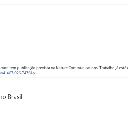
hamon tem publicação prevista na Nature Communications. Trabalho já está d
s/s41467-026-74761-y
no Brasil