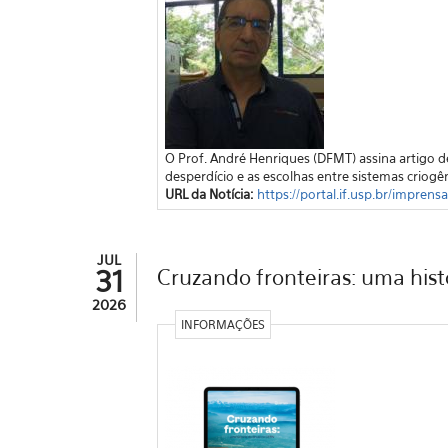
O Prof. André Henriques (DFMT) assina artigo de
desperdício e as escolhas entre sistemas criogê
URL da Notícia:
https://portal.if.usp.br/impren
JUL
31
Cruzando fronteiras: uma hist
2026
INFORMAÇÕES