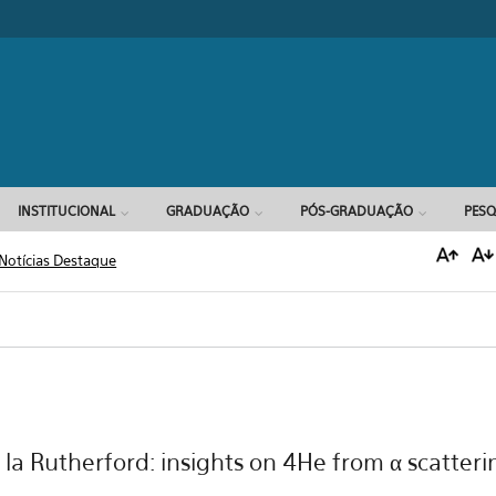
Formulário d
INSTITUCIONAL
GRADUAÇÃO
PÓS-GRADUAÇÃO
PESQ
Notícias Destaque
 la Rutherford: insights on 4He from α scatteri