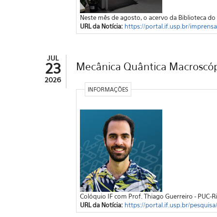
Neste mês de agosto, o acervo da Biblioteca do
URL da Notícia:
https://portal.if.usp.br/impren
JUL
23
Mecânica Quântica Macroscópi
2026
INFORMAÇÕES
Colóquio IF com Prof. Thiago Guerreiro - PUC-R
URL da Notícia:
https://portal.if.usp.br/pesquis