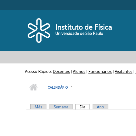
Pular para o conteúdo principal
Toggle high contrast
02
03
Instituto de Física
Universidade de São Paulo
04
05
06
Acesso Rápido:
Docentes
|
Alunos
|
Funcionários
|
Visitantes
|
07
CALENDÁRIO
08
Mês
Semana
Dia
(aba ativa)
Ano
09
Abas primárias
10
11