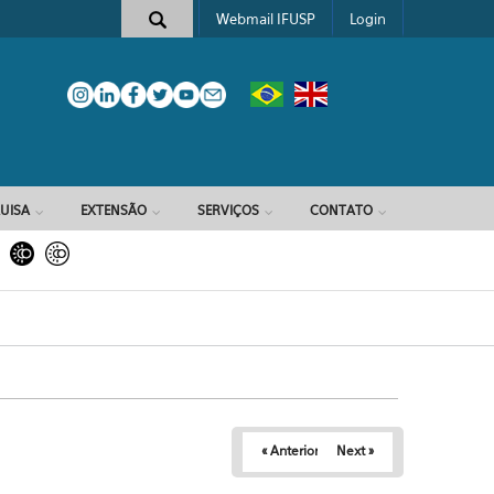
Webmail IFUSP
Login
e busca
UISA
EXTENSÃO
SERVIÇOS
CONTATO
« Anterior
Next »