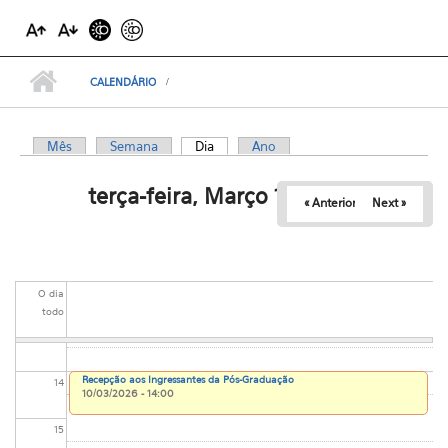
06
07
CALENDÁRIO
08
Mês
Semana
Dia
(aba ativa)
Ano
09
Abas primárias
terça-feira, Março 10, 2026
10
« Anterior
Next »
11
12
O dia
todo
13
Recepção aos Ingressantes da Pós-Graduação
14
10/03/2026 - 14:00
15