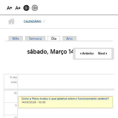
03
04
CALENDÁRIO
05
Mês
Semana
Dia
(aba ativa)
Ano
Abas primárias
06
sábado, Março 14, 2026
« Anterior
Next »
07
08
O dia
09
todo
10
Como a Física mudou o que sabemos sobre o funcionamento cerebral?
14/03/2026 - 10:30
11
12