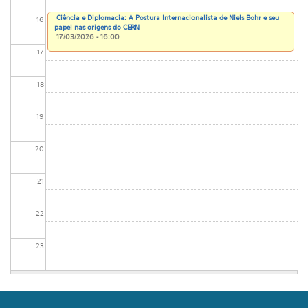
Ciência e Diplomacia: A Postura Internacionalista de Niels Bohr e seu
16
papel nas origens do CERN
17/03/2026 - 16:00
17
18
19
20
21
22
23