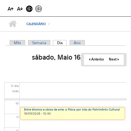
03
04
CALENDÁRIO
05
Mês
Semana
Dia
(aba ativa)
Ano
Abas primárias
06
sábado, Maio 16, 2026
« Anterior
Next »
07
08
O dia
09
todo
10
Entre átomos e obras de arte: a Física por trás do Patrimônio Cultural
16/05/2026 - 10:30
11
12