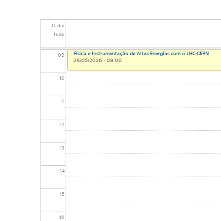
07
O dia
08
todo
Física e Instrumentação de Altas Energias com o LHC-CERN
09
26/05/2026 - 09:00
10
11
12
13
14
15
16