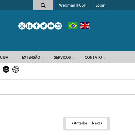
Webmail IFUSP
Login
e busca
UISA
EXTENSÃO
SERVIÇOS
CONTATO
« Anterior
Next »