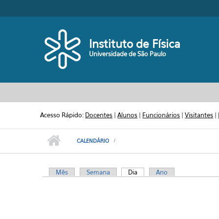
Pular para o conteúdo principal
Toggle high contrast
Instituto de Física
Universidade de São Paulo
Antes das
01
01
02
Acesso Rápido:
Docentes
|
Alunos
|
Funcionários
|
Visitantes
|
03
CALENDÁRIO
04
Mês
Semana
Dia
(aba ativa)
Ano
Abas primárias
05
06