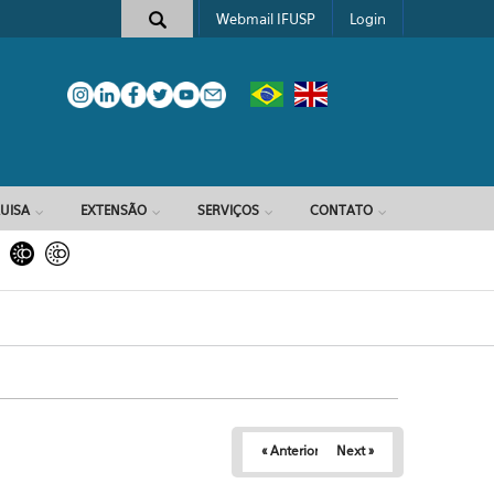
Webmail IFUSP
Login
e busca
UISA
EXTENSÃO
SERVIÇOS
CONTATO
« Anterior
Next »