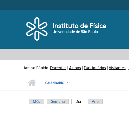
Pular para o conteúdo principal
Toggle high contrast
Instituto de Física
Universidade de São Paulo
Antes das
01
01
Acesso Rápido:
Docentes
|
Alunos
|
Funcionários
|
Visitantes
|
02
CALENDÁRIO
03
Mês
Semana
Dia
(aba ativa)
Ano
Abas primárias
04
05