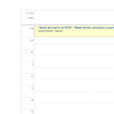
06
O dia
07
todo
I Escola de Inverno do IFUSP - "Redes neurais: princípios e usos 
08
20/07/2026 - 08:00
09
10
11
12
13
14
15