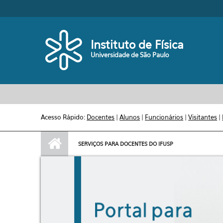
Pular para o conteúdo principal
Toggle high contrast
Instituto de Física
Universidade de São Paulo
Acesso Rápido:
Docentes
|
Alunos
|
Funcionários
|
Visitantes
|
SERVIÇOS PARA DOCENTES DO IFUSP