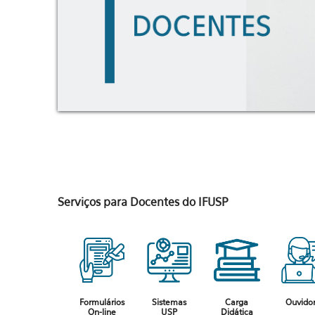
Serviços para Docentes do IFUSP
Formulários
Sistemas
Carga
Ouvidor
On-line
USP
Didática