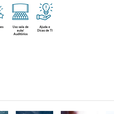
ues
Uso sala de
Ajuda e
aula/
Dicas de TI
Auditórios