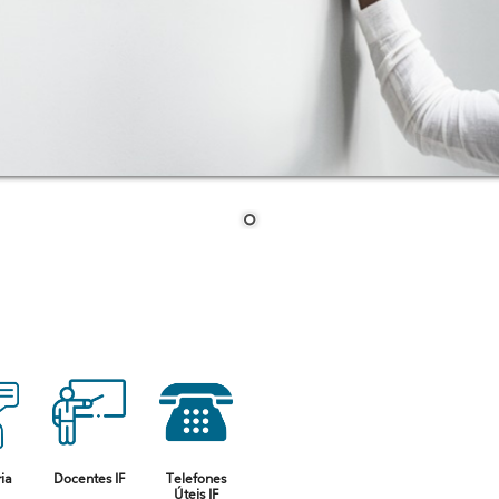
ia
Docentes IF
Telefones
Úteis IF