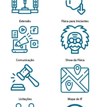
Extensão
Física para Iniciantes
Comunicação
Show da Física
Licitações
Mapa do IF