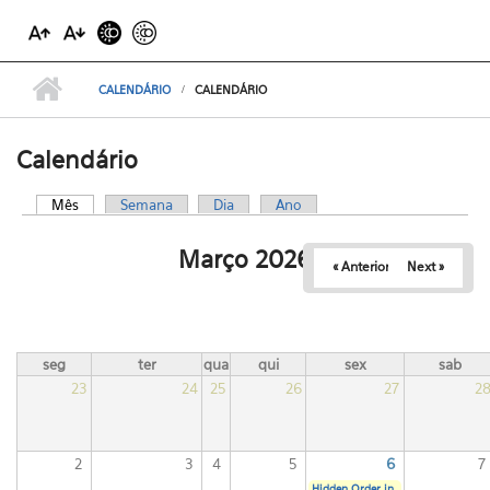
CALENDÁRIO
CALENDÁRIO
Calendário
Mês
(aba ativa)
Semana
Dia
Ano
Abas primárias
Março 2026
« Anterior
Next »
seg
ter
qua
qui
sex
sab
23
24
25
26
27
2
2
3
4
5
6
7
Hidden Order in