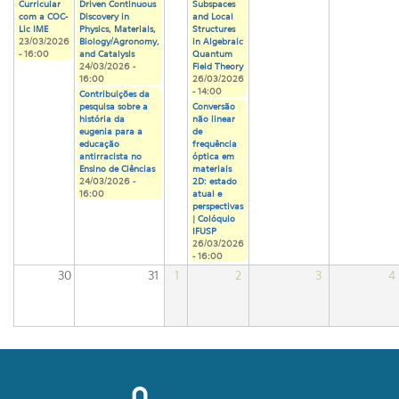
Curricular
Driven Continuous
Subspaces
com a COC-
Discovery in
and Local
Lic IME
Physics, Materials,
Structures
23/03/2026
Biology/Agronomy,
in Algebraic
- 16:00
and Catalysis
Quantum
24/03/2026 -
Field Theory
16:00
26/03/2026
- 14:00
Contribuições da
pesquisa sobre a
Conversão
história da
não linear
eugenia para a
de
educação
frequência
antirracista no
óptica em
Ensino de Ciências
materiais
24/03/2026 -
2D: estado
16:00
atual e
perspectivas
| Colóquio
IFUSP
26/03/2026
- 16:00
30
31
1
2
3
4