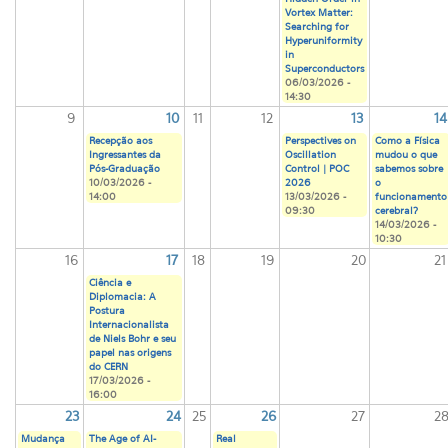
Vortex Matter:
Searching for
Hyperuniformity
in
Superconductors
06/03/2026 -
14:30
9
10
11
12
13
14
Recepção aos
Perspectives on
Como a Física
Ingressantes da
Oscillation
mudou o que
Pós-Graduação
Control | POC
sabemos sobre
10/03/2026 -
2026
o
14:00
13/03/2026 -
funcionamento
09:30
cerebral?
14/03/2026 -
10:30
16
17
18
19
20
21
Ciência e
Diplomacia: A
Postura
Internacionalista
de Niels Bohr e seu
papel nas origens
do CERN
17/03/2026 -
16:00
23
24
25
26
27
2
Mudança
The Age of AI-
Real