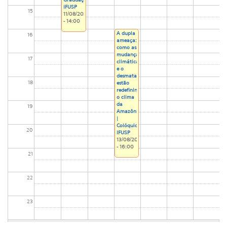
IFUSP
15
11/08/2026
- 14:00
A dupla
16
ameaça:
como as
mudanças
17
climáticas
e o
desmatamento
18
estão
redefinindo
o clima
da
19
Amazônia
|
Colóquio
20
IFUSP
13/08/2026
- 16:00
21
22
23