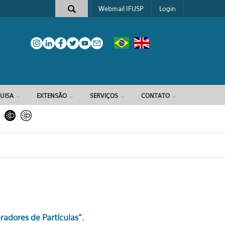
Webmail IFUSP
Login
e busca
UISA
EXTENSÃO
SERVIÇOS
CONTATO
eradores de Partículas".