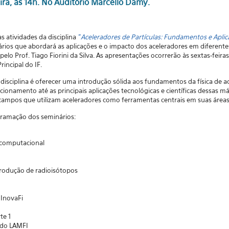
eira, às 14h. No Auditório Marcello Damy.
 atividades da disciplina
"
Aceleradores de Partículas: Fundamentos e Apli
ários que abordará as aplicações e o impacto dos aceleradores em diferentes 
elo Prof. Tiago Fiorini da Silva. As apresentações ocorrerão às sextas-feiras
rincipal do IF.
disciplina é oferecer uma introdução sólida aos fundamentos da física de a
cionamento até as principais aplicações tecnológicas e científicas dessas m
 campos que utilizam aceleradores como ferramentas centrais em suas áreas
gramação dos seminários:
a computacional
produção de radioisótopos
 InovaFi
te 1
l do LAMFI