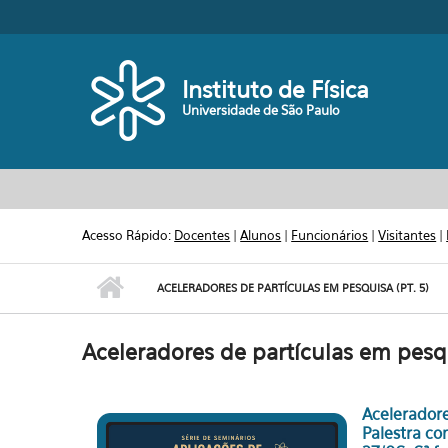
Pular para o conteúdo principal
Toggle high contrast
Instituto de Física
Universidade de São Paulo
Acesso Rápido:
Docentes
|
Alunos
|
Funcionários
|
Visitantes
|
ACELERADORES DE PARTÍCULAS EM PESQUISA (PT. 5)
Aceleradores de partículas em pesqu
Aceleradore
Palestra co