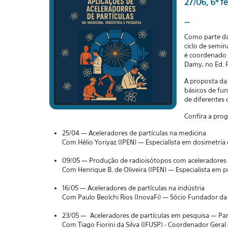
27/06, 6ª f
--
Como parte das
ciclo de semin
é coordenado p
Damy, no Ed. P
A proposta da 
básicos de fun
de diferentes
Confira a pro
25/04 — Aceleradores de partículas na medicina
Com Hélio Yoriyaz (IPEN) — Especialista em dosimetri
09/05 — Produção de radioisótopos com aceleradores
Com Henrique B. de Oliveira (IPEN) — Especialista em 
16/05 — Aceleradores de partículas na indústria
Com Paulo Beolchi Rios (InovaFi) — Sócio Fundador da
23/05 — Aceleradores de partículas em pesquisa — Par
Com Tiago Fiorini da Silva (IFUSP) - Coordenador Gera