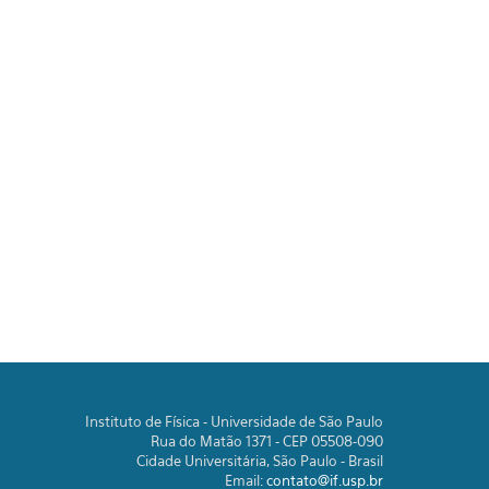
Instituto de Física - Universidade de São Paulo
Rua do Matão 1371 - CEP 05508-090
Cidade Universitária, São Paulo - Brasil
Email:
contato@if.usp.br