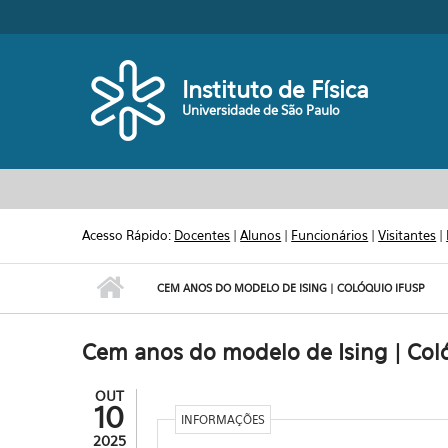
Pular para o conteúdo principal
Toggle high contrast
Instituto de Física
Universidade de São Paulo
Acesso Rápido:
Docentes
|
Alunos
|
Funcionários
|
Visitantes
|
CEM ANOS DO MODELO DE ISING | COLÓQUIO IFUSP
Cem anos do modelo de Ising | Col
OUT
10
INFORMAÇÕES
2025