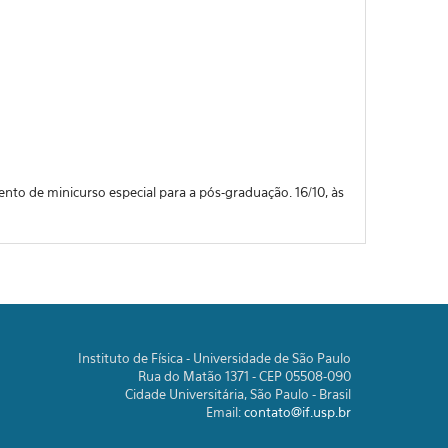
ento de minicurso especial para a pós-graduação. 16/10, às
Instituto de Física - Universidade de São Paulo
Rua do Matão 1371 - CEP 05508-090
Cidade Universitária, São Paulo - Brasil
Email:
contato@if.usp.br