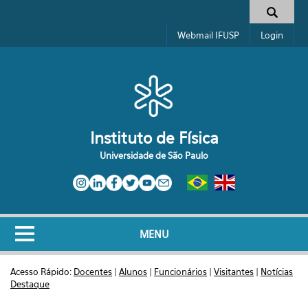
Pular para o conteúdo principal
Toggle high contrast
Formulário de busca
Webmail IFUSP
Login
Instituto de Física
Universidade de São Paulo
MENU
Acesso Rápido:
Docentes
|
Alunos
|
Funcionários
|
Visitantes
|
Notícias
Destaque