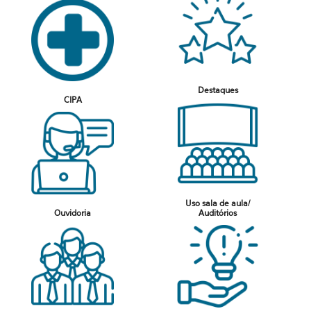
Destaques
CIPA
Uso sala de aula/
Ouvidoria
Auditórios