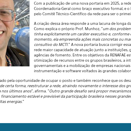
Com a publicação de uma nova portaria em 2025, a red
Coordenadoria-Geral como braço executivo formal, e o 
pelo Comitê Técnico-Científico da rede para ser o prim
A criação dessa área responde a uma lacuna de longa da
Como explica o próprio Prof. Munhoz, "
um dos problema
tinha explicitamente um caráter executivo e, conforme
momento, ela empreendia ações mais concretas ou man
consultivo do MCTI
."
A nova portaria busca corrigir essa
rede maior capacidade de atuação junto a instituições, 
agências de fomento. Entre os objetivos da RENAFAE es
otimização de recursos entre os grupos brasileiros, a i
governamentais e a mobilização de empresas nacionais
instrumentação e software voltados às grandes colabor
ado pela oportunidade de ocupar o posto e também reconhece que os desaf
de certa forma, reestruturar a rede, atraindo novamente o interesse dos g
a nos últimos anos
", afirma. "
Outro grande desafio será propor mecanismos 
nanciamento estável e previsível da participação brasileira nesses grand
altas energias
."