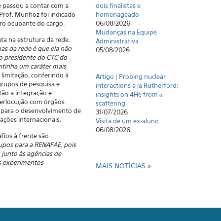
e passou a contar com a
dois finalistas e
Prof. Munhoz foi indicado
homenageado
eiro ocupante do cargo.
06/08/2026
Mudanças na Equipe
ta na estrutura da rede.
Administrativa
s da rede é que ela não
05/08/2026
 o presidente do CTC do
tinha um caráter mais
 limitação, conferindo à
Artigo | Probing nuclear
grupos de pesquisa e
interactions à la Rutherford:
tão a integração e
insights on 4He from α
nterlocução com órgãos
scattering
 para o desenvolvimento de
31/07/2026
ações internacionais.
Visita de um ex-aluno
06/08/2026
ios à frente são
rupos para a RENAFAE, pois
junto às agências de
es experimentos
MAIS NOTÍCIAS