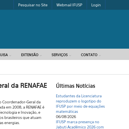
Pesquisar no Site
Webmail IFUSP
Login
UISA
EXTENSÃO
SERVIÇOS
CONTATO
eral da RENAFAE
Últimas Notícias
Estudantes da Licenciatura
reproduzem o logotipo do
mo Coordenador-Geral da
IFUSP por meio de equações
riada em 2008, a RENAFAE é
matemáticas
Tecnologia e Inovação, e
06/08/2026
s brasileiros que atuam
IFUSP marca presença no
as energias.
Jabuti Acadêmico 2026 com