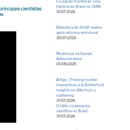
Cruzando fronteiras: uma
história do Brasil no CERN
incipais cientistas
31/07/2026
s.
Biblioteca do IFUSP reabre
após reforma estrutural
30/07/2026
Mudanças na Equipe
Administrativa
05/08/2026
Artigo | Probing nuclear
interactions à la Rutherford:
insights on 4He from α
scattering
31/07/2026
O hélio na pesquisa
científica no Brasil
31/07/2026