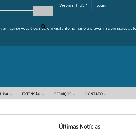
Webmail IFUSP
Login
e busca
 verificar se você é ou não um visitante humano e prevenir submissões au
UISA
EXTENSÃO
SERVIÇOS
CONTATO
Últimas Notícias