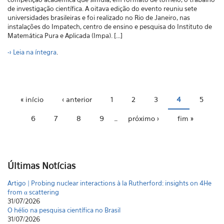
de investigação científica. A oitava edição do evento reuniu sete
universidades brasileiras e foi realizado no Rio de Janeiro, nas
instalações do Impatech, centro de ensino e pesquisa do Instituto de
Matemática Pura e Aplicada (Impa)
. [...]
-> Leia na íntegra
.
Páginas
« início
‹ anterior
1
2
3
4
5
6
7
8
9
…
próximo ›
fim »
Artigo | Probing nuclear interactions à la Rutherford: insights on 4He
Últimas Notícias
from α scattering
31/07/2026
O hélio na pesquisa científica no Brasil
31/07/2026
Cruzando fronteiras: uma história do Brasil no CERN
31/07/2026