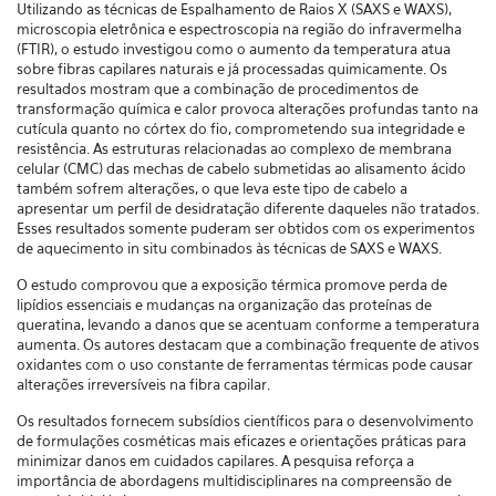
Utilizando as técnicas de Espalhamento de Raios X (SAXS e WAXS),
microscopia eletrônica e espectroscopia na região do infravermelha
(FTIR), o estudo investigou como o aumento da temperatura atua
sobre fibras capilares naturais e já processadas quimicamente. Os
resultados mostram que a combinação de procedimentos de
transformação química e calor provoca alterações profundas tanto na
cutícula quanto no córtex do fio, comprometendo sua integridade e
resistência. As estruturas relacionadas ao complexo de membrana
celular (CMC) das mechas de cabelo submetidas ao alisamento ácido
também sofrem alterações, o que leva este tipo de cabelo a
apresentar um perfil de desidratação diferente daqueles não tratados.
Esses resultados somente puderam ser obtidos com os experimentos
de aquecimento in situ combinados às técnicas de SAXS e WAXS.
O estudo comprovou que a exposição térmica promove perda de
lipídios essenciais e mudanças na organização das proteínas de
queratina, levando a danos que se acentuam conforme a temperatura
aumenta. Os autores destacam que a combinação frequente de ativos
oxidantes com o uso constante de ferramentas térmicas pode causar
alterações irreversíveis na fibra capilar.
Os resultados fornecem subsídios científicos para o desenvolvimento
de formulações cosméticas mais eficazes e orientações práticas para
minimizar danos em cuidados capilares. A pesquisa reforça a
importância de abordagens multidisciplinares na compreensão de