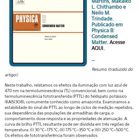
Martins, Makaiko
L. Chithambo e
Neilo M.
Trindade.
Publicado em
Physica B:
Condensed
Matter.
Acesse
AQUI.
--
Resumo (traduzido do
artigo):
Neste trabalho, relatamos os efeitos da iluminação com luz azul de
470 nm na termoluminescência (TL) convencional, bem como na
termoluminescência fototransferida (PTTL) do feldspato potássico
(KAlSI3O8), comumente conhecido como amazonita. Examinamos a
estabilidade do sinal de PTTL ao longo de ciclos de medição repetidos,
sua dependência das populações de armadilhas de carga, o
comportamento dose-resposta e as propriedades de atenuação. A
curva de brilho PTTL resultante pode ser dividida em três regiões de
temperatura: (I) 30 °C–175 °C, (II) 175 °C–350 °C e (III) 250 °C–500 °C.
Os efeitos de fototransferência foram observados