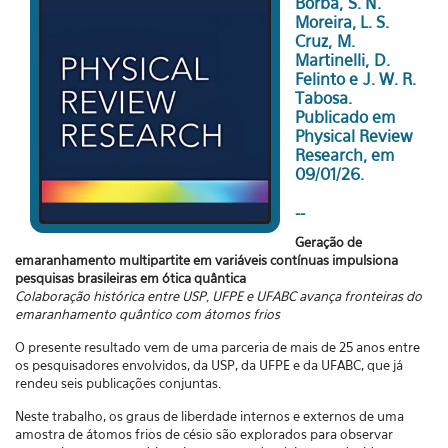
Borba, S. N.
Moreira, L. S.
Cruz, M.
Martinelli, D.
Felinto e J. W. R.
Tabosa.
Publicado em
Physical Review
Research, em
09/01/26.
--
Geração de
emaranhamento multipartite em variáveis contínuas impulsiona
pesquisas brasileiras em ótica quântica
Colaboração histórica entre USP, UFPE e UFABC avança fronteiras do
emaranhamento quântico com átomos frios
O presente resultado vem de uma parceria de mais de 25 anos entre
os pesquisadores envolvidos, da USP, da UFPE e da UFABC, que já
rendeu seis publicações conjuntas.
Neste trabalho, os graus de liberdade internos e externos de uma
amostra de átomos frios de césio são explorados para observar