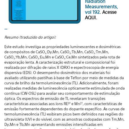
Radiation
Measurements,
vol 192
.
Acesse
AQUI.
--
Resumo (traduzido do artigo):
Este estudo investiga as propriedades luminescentes e dosimétricas
de compósitos de CaSO₄:Dy,Mn, CaSO₄:Tb,Mn, CaSO₄:Tm,Mn,
CaSO₄:Yb,Mn, CaSO₄:Eu,Mn e CaSO₄:Ce,Mn sintetizados pela rota de
evaporação lenta. A caracterização estrutural e composicional foi
realizada por difração de raios X (DRX) e espectroscopia de energia
dispersiva (EDS). O desempenho dosimétrico dos materiais foi
avaliado utilizando pastilhas à base de Teflon por meio de medidas da
curva de brilho da termoluminescência (TL). Adicionalmente, foram
realizadas medidas de luminescência opticamente estimulada de onda
contínua (CW-OSL) para avaliar seu comportamento de estimulação
óptica. Os espectros de emissão de TL revelaram transições
características associadas aos íons RE³⁺ e Mn²⁺, com características de
emissão fortemente dependentes do dopante específico. As curvas de
termoluminescência (TL) exibiram picos bem definidos nas regiões do
ultravioleta (UV) e do visível, com as amostras codopadas com Tm,Mn,
Dy,Mn e Tb,Mn apresentando emissões intensificadas em