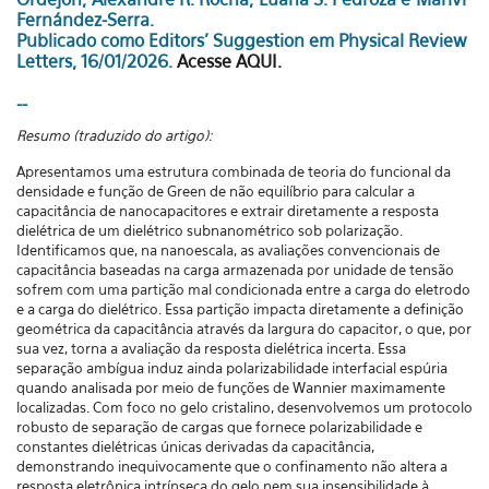
Fernández-Serra.
Publicado como Editors' Suggestion em Physical Review
Letters, 16/01/2026.
Acesse AQUI.
--
Resumo (traduzido do artigo):
Apresentamos uma estrutura combinada de teoria do funcional da
densidade e função de Green de não equilíbrio para calcular a
capacitância de nanocapacitores e extrair diretamente a resposta
dielétrica de um dielétrico subnanométrico sob polarização.
Identificamos que, na nanoescala, as avaliações convencionais de
capacitância baseadas na carga armazenada por unidade de tensão
sofrem com uma partição mal condicionada entre a carga do eletrodo
e a carga do dielétrico. Essa partição impacta diretamente a definição
geométrica da capacitância através da largura do capacitor, o que, por
sua vez, torna a avaliação da resposta dielétrica incerta. Essa
separação ambígua induz ainda polarizabilidade interfacial espúria
quando analisada por meio de funções de Wannier maximamente
localizadas. Com foco no gelo cristalino, desenvolvemos um protocolo
robusto de separação de cargas que fornece polarizabilidade e
constantes dielétricas únicas derivadas da capacitância,
demonstrando inequivocamente que o confinamento não altera a
resposta eletrônica intrínseca do gelo nem sua insensibilidade à