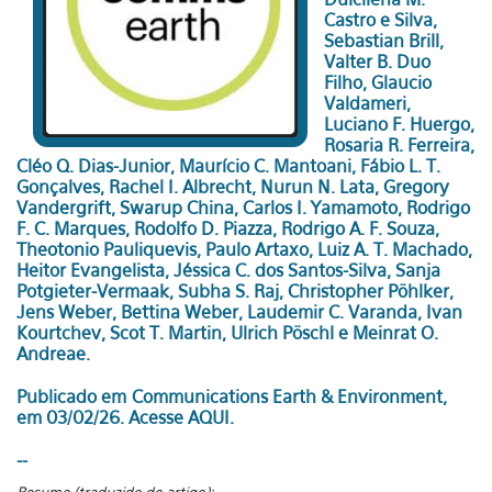
Castro e Silva,
Sebastian Brill,
Valter B. Duo
Filho, Glaucio
Valdameri,
Luciano F. Huergo,
Rosaria R. Ferreira,
Cléo Q. Dias-Junior, Maurício C. Mantoani, Fábio L. T.
Gonçalves, Rachel I. Albrecht, Nurun N. Lata, Gregory
Vandergrift, Swarup China, Carlos I. Yamamoto, Rodrigo
F. C. Marques, Rodolfo D. Piazza, Rodrigo A. F. Souza,
Theotonio Pauliquevis, Paulo Artaxo, Luiz A. T. Machado,
Heitor Evangelista, Jéssica C. dos Santos-Silva, Sanja
Potgieter-Vermaak, Subha S. Raj, Christopher Pöhlker,
Jens Weber, Bettina Weber, Laudemir C. Varanda, Ivan
Kourtchev, Scot T. Martin, Ulrich Pöschl e Meinrat O.
Andreae.
Publicado em Communications Earth & Environment,
em 03/02/26.
Acesse AQUI
.
--