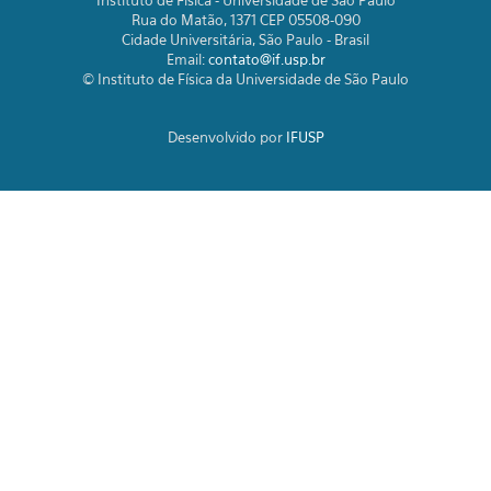
Instituto de Física - Universidade de São Paulo
Rua do Matão, 1371 CEP 05508-090
Cidade Universitária, São Paulo - Brasil
Email:
contato@if.usp.br
© Instituto de Física da Universidade de São Paulo
Desenvolvido por
IFUSP