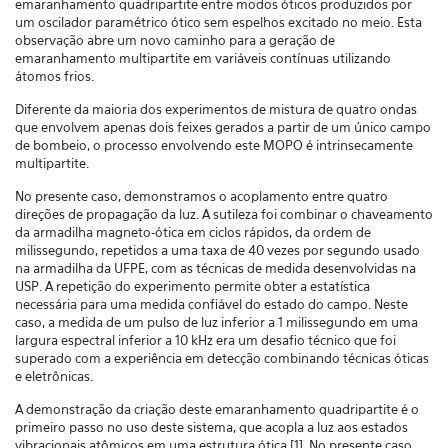
emaranhamento quadripartite entre modos óticos produzidos por
um oscilador paramétrico ótico sem espelhos excitado no meio. Esta
observação abre um novo caminho para a geração de
emaranhamento multipartite em variáveis contínuas utilizando
átomos frios.
Diferente da maioria dos experimentos de mistura de quatro ondas
que envolvem apenas dois feixes gerados a partir de um único campo
de bombeio, o processo envolvendo este MOPO é intrinsecamente
multipartite.
No presente caso, demonstramos o acoplamento entre quatro
direções de propagação da luz. A sutileza foi combinar o chaveamento
da armadilha magneto-ótica em ciclos rápidos, da ordem de
milissegundo, repetidos a uma taxa de 40 vezes por segundo usado
na armadilha da UFPE, com as técnicas de medida desenvolvidas na
USP. A repetição do experimento permite obter a estatística
necessária para uma medida confiável do estado do campo. Neste
caso, a medida de um pulso de luz inferior a 1 milissegundo em uma
largura espectral inferior a 10 kHz era um desafio técnico que foi
superado com a experiência em detecção combinando técnicas óticas
e eletrônicas.
A demonstração da criação deste emaranhamento quadripartite é o
primeiro passo no uso deste sistema, que acopla a luz aos estados
vibracionais atômicos em uma estrutura ótica [1]. No presente caso,