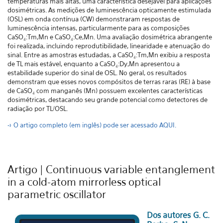
temperaturas mais altas, uma característica desejável para aplicações
dosimétricas. As medições de luminescência opticamente estimulada
(OSL) em onda contínua (CW) demonstraram respostas de
luminescência intensas, particularmente para as composições
CaSO₄:Tm,Mn e CaSO₄:Ce,Mn. Uma avaliação dosimétrica abrangente
foi realizada, incluindo reprodutibilidade, linearidade e atenuação do
sinal. Entre as amostras estudadas, a CaSO₄:Tm,Mn exibiu a resposta
de TL mais estável, enquanto a CaSO₄:Dy,Mn apresentou a
estabilidade superior do sinal de OSL. No geral, os resultados
demonstram que esses novos compósitos de terras raras (RE) à base
de CaSO₄ com manganês (Mn) possuem excelentes características
dosimétricas, destacando seu grande potencial como detectores de
radiação por TL/OSL.
-> O artigo completo (em inglês) pode ser acessado AQUI.
Artigo | Continuous variable entanglement
in a cold-atom mirrorless optical
parametric oscillator
Dos autores G. C.