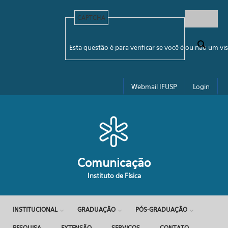
Pular para o conteúdo principal
CAPTCHA
Formulário de busca
Esta questão é para verificar se você é ou não um 
Webmail IFUSP
Login
Comunicação
Instituto de Física
INSTITUCIONAL
GRADUAÇÃO
PÓS-GRADUAÇÃO
PESQUISA
EXTENSÃO
SERVIÇOS
CONTATO