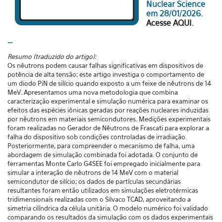
Nuclear Science
em 28/01/2026.
Acesse AQUI
.
--
Resumo (traduzido do artigo):
Os nêutrons podem causar falhas significativas em dispositivos de
potência de alta tensão; este artigo investiga o comportamento de
um diodo PiN de silício quando exposto a um feixe de nêutrons de 14
MeV. Apresentamos uma nova metodologia que combina
caracterização experimental e simulação numérica para examinar os
efeitos das espécies iônicas geradas por reações nucleares induzidas
por nêutrons em materiais semicondutores. Medições experimentais
foram realizadas no Gerador de Nêutrons de Frascati para explorar a
falha do dispositivo sob condições controladas de irradiação.
Posteriormente, para compreender o mecanismo de falha, uma
abordagem de simulação combinada foi adotada. O conjunto de
ferramentas Monte Carlo G4SEE foi empregado inicialmente para
simular a interação de nêutrons de 14 MeV com o material
semicondutor de silício; os dados de partículas secundárias
resultantes foram então utilizados em simulações eletrotérmicas
tridimensionais realizadas com o Silvaco TCAD, aproveitando a
simetria cilíndrica da célula unitária. O modelo numérico foi validado
comparando os resultados da simulação com os dados experimentais