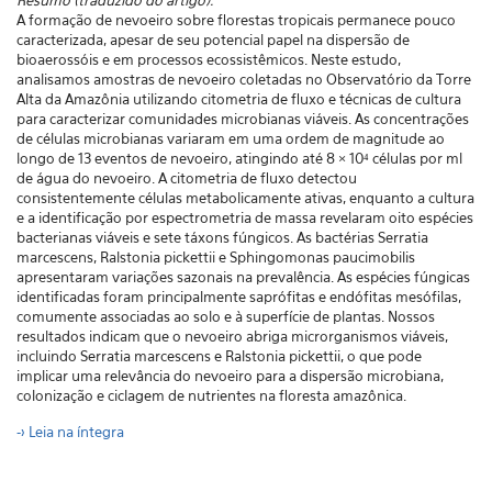
Resumo (traduzido do artigo):
A formação de nevoeiro sobre florestas tropicais permanece pouco
caracterizada, apesar de seu potencial papel na dispersão de
bioaerossóis e em processos ecossistêmicos. Neste estudo,
analisamos amostras de nevoeiro coletadas no Observatório da Torre
Alta da Amazônia utilizando citometria de fluxo e técnicas de cultura
para caracterizar comunidades microbianas viáveis. As concentrações
de células microbianas variaram em uma ordem de magnitude ao
longo de 13 eventos de nevoeiro, atingindo até 8 × 10⁴ células por ml
de água do nevoeiro. A citometria de fluxo detectou
consistentemente células metabolicamente ativas, enquanto a cultura
e a identificação por espectrometria de massa revelaram oito espécies
bacterianas viáveis ​​e sete táxons fúngicos. As bactérias Serratia
marcescens, Ralstonia pickettii e Sphingomonas paucimobilis
apresentaram variações sazonais na prevalência. As espécies fúngicas
identificadas foram principalmente saprófitas e endófitas mesófilas,
comumente associadas ao solo e à superfície de plantas. Nossos
resultados indicam que o nevoeiro abriga microrganismos viáveis,
incluindo Serratia marcescens e Ralstonia pickettii, o que pode
implicar uma relevância do nevoeiro para a dispersão microbiana,
colonização e ciclagem de nutrientes na floresta amazônica.
-> Leia na íntegra