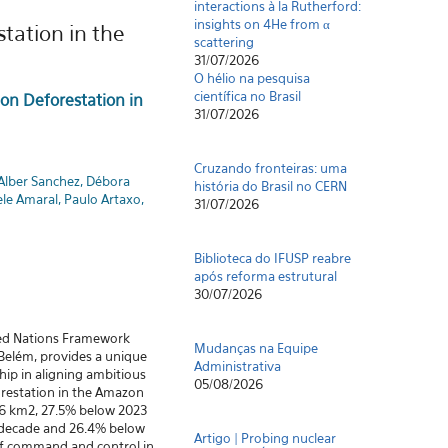
O hélio na pesquisa
científica no Brasil
tation in the
31/07/2026
Cruzando fronteiras: uma
on Deforestation in
história do Brasil no CERN
31/07/2026
Alber Sanchez, Débora
Biblioteca do IFUSP reabre
ele Amaral, Paulo Artaxo,
após reforma estrutural
30/07/2026
Mudanças na Equipe
Administrativa
05/08/2026
ted Nations Framework
Belém, provides a unique
Artigo | Probing nuclear
hip in aligning ambitious
interactions à la Rutherford:
orestation in the Amazon
insights on 4He from α
816 km2, 27.5% below 2023
scattering
a decade and 26.4% below
31/07/2026
 of command and control in