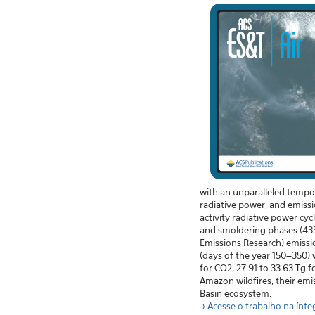
with an unparalleled tempor
radiative power, and emissi
activity radiative power cy
and smoldering phases (433 
Emissions Research) emissio
(days of the year 150–350) 
for CO2, 27.91 to 33.63 Tg 
Amazon wildfires, their emi
Basin ecosystem.
-> Acesse o trabalho na ínte