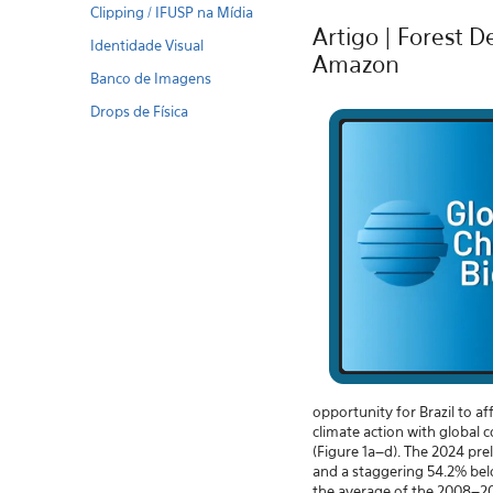
Clipping / IFUSP na Mídia
Artigo | Forest 
Identidade Visual
Amazon
Banco de Imagens
Drops de Física
opportunity for Brazil to a
climate action with global
(Figure 1a–d). The 2024 pre
and a staggering 54.2% bel
the average of the 2008–202