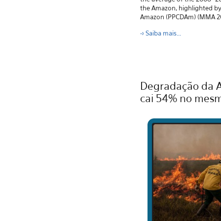
the Amazon, highlighted by 
Amazon (PPCDAm) (MMA 2023)
-> S
aiba mais...
Degradação da A
cai 54% no mesm