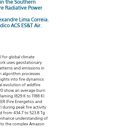
 in the Southern
re Radiative Power
exandre Lima Correia.
dico ACS ES&T Air.
l for global climate
work uses geostationary
patterns and emissions in
n algorithm processes
ights into fire dynamics
l evolution of wildfire
2020 show an average burn
flaming (829 K to 1188 K)
ER (Fire Energetics and
 during peak fire activity
d from 434.7 to 523.8 Tg
s enhance understanding of
ts to the complex Amazon