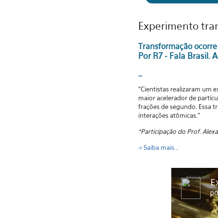
Experimento tra
Transformação ocorre 
Por R7 - Fala Brasil.
A
--
"Cientistas realizaram um 
maior acelerador de partíc
frações de segundo. Essa t
interações atômicas."
*Participação do Prof. Alex
-> S
aiba mais...