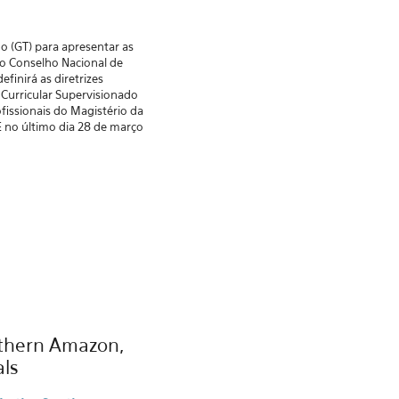
o (GT) para apresentar as
do Conselho Nacional de
finirá as diretrizes
 Curricular Supervisionado
fissionais do Magistério da
E no último dia 28 de março
outhern Amazon,
ls