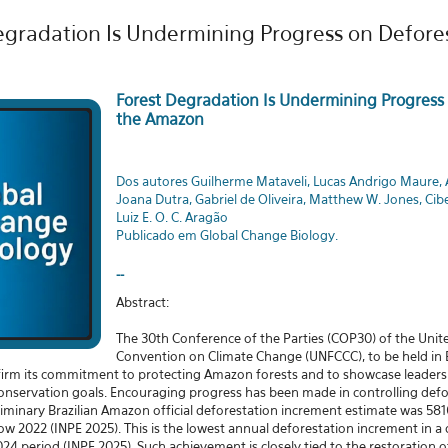
Degradation Is Undermining Progress on Defores
Forest Degradation Is Undermining Progress 
the Amazon
Dos autores Guilherme Mataveli, Lucas Andrigo Maure, 
Joana Dutra, Gabriel de Oliveira, Matthew W. Jones, Cib
Luiz E. O. C. Aragão
Publicado em Global Change Biology.
--
Abstract:
The 30th Conference of the Parties (COP30) of the Uni
Convention on Climate Change (UNFCCC), to be held in 
ffirm its commitment to protecting Amazon forests and to showcase leaders
 conservation goals. Encouraging progress has been made in controlling def
liminary Brazilian Amazon official deforestation increment estimate was 5
ow 2022 (INPE 2025). This is the lowest annual deforestation increment in 
4 period (INPE 2025). Such achievement is closely tied to the restoration