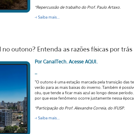
*Repercussão de trabalho do Prof. Paulo Artaxo.
-> S
aiba mais...
l no outono? Entenda as razões físicas por tr
Por CanalTech.
Acesse AQUI.
--
"O outono é uma estação marcada pela transição das t
verão para as mais baixas do inverno. Também é possí
céu, que tende a ficar mais azul ao longo desse período
por que esse fenômeno ocorre justamente nessa época
*Participação do Prof. Alexandre Correia, do IFUSP.
-> S
aiba mais...