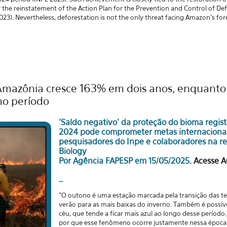
the reinstatement of the Action Plan for the Prevention and Control of Def
. Nevertheless, deforestation is not the only threat facing Amazon's fore
mazônia cresce 163% em dois anos, enquant
o período
‘Saldo negativo’ da proteção do bioma regis
2024 pode comprometer metas internacionais
pesquisadores do Inpe e colaboradores na r
Biology
Por Agência FAPESP em 15/05/2025
.
Acesse A
--
"O outono é uma estação marcada pela transição das t
verão para as mais baixas do inverno. Também é possí
céu, que tende a ficar mais azul ao longo desse período
por que esse fenômeno ocorre justamente nessa época