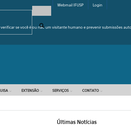
Webmail IFUSP
Login
e busca
 verificar se você é ou não um visitante humano e prevenir submissões au
UISA
EXTENSÃO
SERVIÇOS
CONTATO
Últimas Notícias