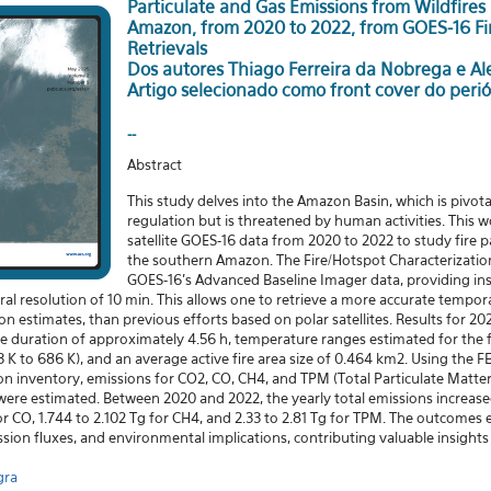
Particulate and Gas Emissions from Wildfires
Amazon, from 2020 to 2022, from GOES-16 Fi
Retrievals
Dos autores Thiago Ferreira da Nobrega e Al
Artigo selecionado como front cover do perió
--
Abstract
This study delves into the Amazon Basin, which is pivota
regulation but is threatened by human activities. This 
satellite GOES-16 data from 2020 to 2022 to study fire 
the southern Amazon. The Fire/Hotspot Characterizatio
GOES-16’s Advanced Baseline Imager data, providing ins
al resolution of 10 min. This allows one to retrieve a more accurate tempora
on estimates, than previous efforts based on polar satellites. Results for 
cle duration of approximately 4.56 h, temperature ranges estimated for the 
K to 686 K), and an average active fire area size of 0.464 km2. Using the FE
n inventory, emissions for CO2, CO, CH4, and TPM (Total Particulate Matter)
were estimated. Between 2020 and 2022, the yearly total emissions increase
for CO, 1.744 to 2.102 Tg for CH4, and 2.33 to 2.81 Tg for TPM. The outcome
ssion fluxes, and environmental implications, contributing valuable insigh
gra