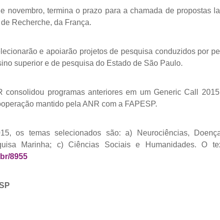
 de novembro, termina o prazo para a chamada de propostas
 de Recherche, da França.
selecionarão e apoiarão projetos de pesquisa conduzidos por p
nsino superior e de pesquisa do Estado de São Paulo.
consolidou programas anteriores em um Generic Call 201
cooperação mantido pela ANR com a FAPESP.
15, os temas selecionados são: a) Neurociências, Doença
quisa Marinha; c) Ciências Sociais e Humanidades. O t
.br/8955
ESP