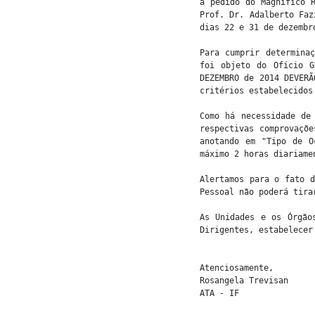
a pedido do Magnífico 
Prof. Dr. Adalberto Faz
dias 22 e 31 de dezembr
Para cumprir determina
foi objeto do Ofício G
DEZEMBRO de 2014 DEVERÃ
critérios estabelecidos
Como há necessidade de
respectivas comprovaçõ
anotando em "Tipo de O
máximo 2 horas diariame
Alertamos para o fato d
Pessoal não poderá tira
As Unidades e os Órgão
Dirigentes, estabelecer
Atenciosamente,
Rosangela Trevisan
ATA - IF