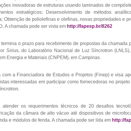
cações inovadoras de estruturas usando laminados de compósito
ntos estratégicos; Desenvolvimento de métodos analític
; Obtenção de poliolefinas e olefinas, novas propriedades e 
D. A chamada pode ser vista em
http://fapesp.br/8262
 termina o prazo para recebimento de propostas da chamada 
or Sirius, do Laboratório Nacional de Luz Síncrotron (LNLS
 em Energia e Materiais (CNPEM), em Campinas.
 com a Financiadora de Estudos e Projetos (Finep) e visa ap
stas interessadas em participar como fornecedoras no projeto
síncrotron.
atender os requerimentos técnicos de 20 desafios tecnoló
icação da câmara de alto vácuo até dispositivos de microfoc
onda e módulos de fenda. A chamada pode ser lida em
http://f