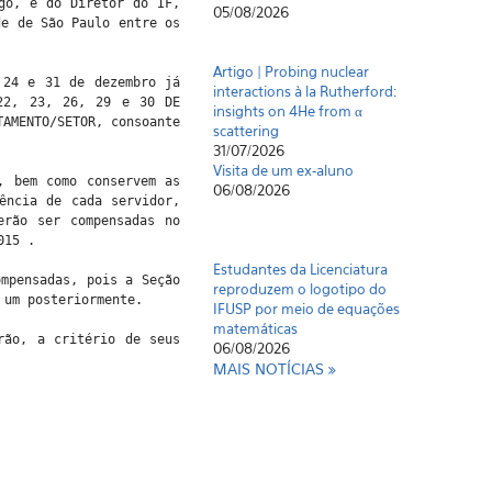
go, e do Diretor do IF,
05/08/2026
de de São Paulo entre os
Artigo | Probing nuclear
 24 e 31 de dezembro já
interactions à la Rutherford:
 22, 23, 26, 29 e 30 DE
insights on 4He from α
TAMENTO/SETOR, consoante
scattering
31/07/2026
Visita de um ex-aluno
, bem como conservem as
06/08/2026
ência de cada servidor,
erão ser compensadas no
015 .
Estudantes da Licenciatura
ompensadas, pois a Seção
reproduzem o logotipo do
 um posteriormente.
IFUSP por meio de equações
matemáticas
rão, a critério de seus
06/08/2026
MAIS NOTÍCIAS