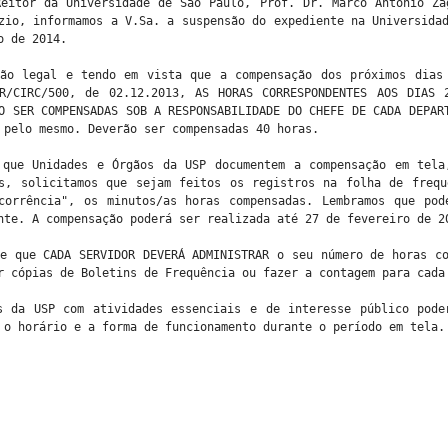
Reitor da Universidade de São Paulo, Prof. Dr. Marco Antonio Za
zio, informamos a V.Sa. a suspensão do expediente na Universida
o de 2014.
ção legal e tendo em vista que a compensação dos próximos dias
R/CIRC/500, de 02.12.2013, AS HORAS CORRESPONDENTES AOS DIAS
O SER COMPENSADAS SOB A RESPONSABILIDADE DO CHEFE DE CADA DEPAR
 pelo mesmo. Deverão ser compensadas 40 horas.
 que Unidades e Órgãos da USP documentem a compensação em tela
es, solicitamos que sejam feitos os registros na folha de frequ
corrência", os minutos/as horas compensadas. Lembramos que pod
nte. A compensação poderá ser realizada até 27 de fevereiro de 2
e que CADA SERVIDOR DEVERÁ ADMINISTRAR o seu número de horas c
r cópias de Boletins de Frequência ou fazer a contagem para cada
s da USP com atividades essenciais e de interesse público pode
 o horário e a forma de funcionamento durante o período em tela.