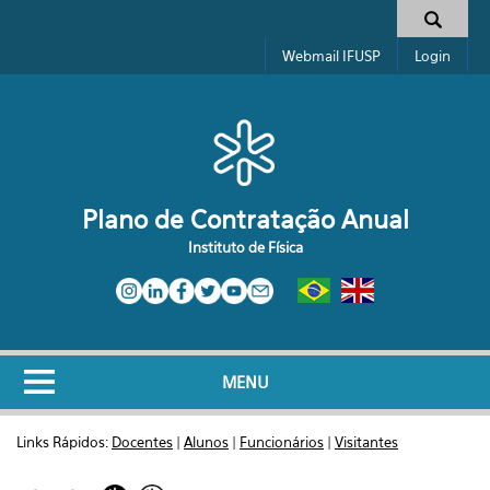
Pular para o conteúdo principal
Formulário de busca
Webmail IFUSP
Login
Plano de Contratação Anual
Instituto de Física
MENU
Links Rápidos:
Docentes
|
Alunos
|
Funcionários
|
Visitantes