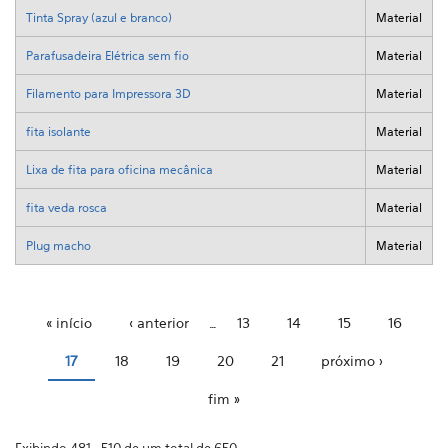
Tinta Spray (azul e branco)
Material
Parafusadeira Elétrica sem fio
Material
Filamento para Impressora 3D
Material
fita isolante
Material
Lixa de fita para oficina mecânica
Material
fita veda rosca
Material
Plug macho
Material
« início
‹ anterior
…
13
14
15
16
Páginas
17
18
19
20
21
próximo ›
fim »