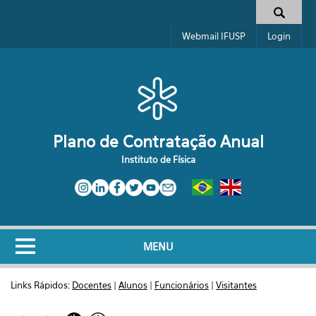
Pular para o conteúdo principal
Formulário de busca
Webmail IFUSP
Login
Plano de Contratação Anual
Instituto de Física
MENU
Links Rápidos:
Docentes
|
Alunos
|
Funcionários
|
Visitantes