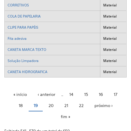
CORRETIVOS
Material
COLA DE PAPELARIA
Material
CLIPE PARA PAPÉIS
Material
Fita adesiva
Material
CANETA MARCA TEXTO
Material
Solução Limpadora
Material
CANETA HIDROGRAFICA
Material
« início
‹ anterior
…
14
15
16
17
Páginas
18
19
20
21
22
próximo ›
fim »