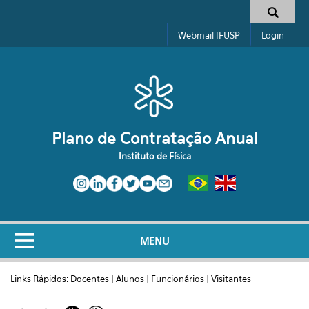
Pular para o conteúdo principal
Formulário de busca
Webmail IFUSP
Login
Plano de Contratação Anual
Instituto de Física
MENU
Links Rápidos:
Docentes
|
Alunos
|
Funcionários
|
Visitantes