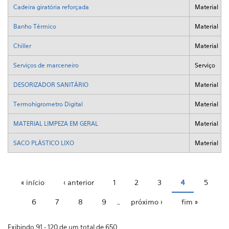
Cadeira giratória reforçada
Material
Banho Térmico
Material
Chiller
Material
Serviços de marceneiro
Serviço
DESORIZADOR SANITÁRIO
Material
Termohigrometro Digital
Material
MATERIAL LIMPEZA EM GERAL
Material
SACO PLÁSTICO LIXO
Material
« início
‹ anterior
1
2
3
4
5
Páginas
6
7
8
9
…
próximo ›
fim »
Exibindo 91 - 120 de um total de 650