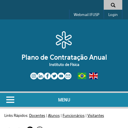
Pular para o conteúdo principal
Formulário de busca
Webmail IFUSP
Login
Plano de Contratação Anual
Instituto de Física
MENU
Links Rápidos:
Docentes
|
Alunos
|
Funcionários
|
Visitantes