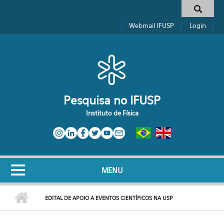
Pular para o conteúdo principal
Toggle high contrast
Formulário de busca
Webmail IFUSP
Login
Pesquisa no IFUSP
Instituto de Física
MENU
EDITAL DE APOIO A EVENTOS CIENTÍFICOS NA USP