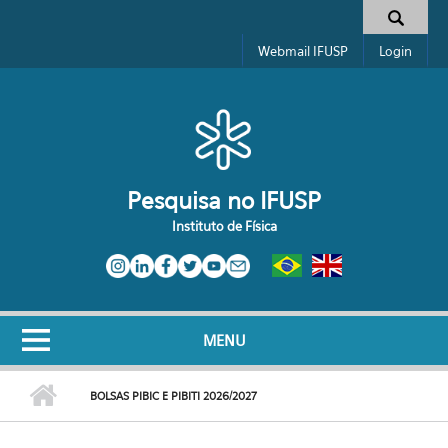
Pular para o conteúdo principal
Toggle high contrast
Formulário de busca
Webmail IFUSP
Login
Pesquisa no IFUSP
Instituto de Física
MENU
BOLSAS PIBIC E PIBITI 2026/2027