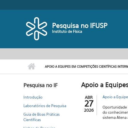
Pular para o conteúdo principal
Toggle high contrast
Pesquisa no IFUSP
Instituto de Física
APOIO A EQUIPES EM COMPETIÇÕES CIENTÍFICAS INTER
Apoio a Equipes
Pesquisa no IF
Apoio a Equipe
Introdução
ABR
27
Laboratórios de Pesquisa
Oportunidade p
2026
do conheciment
Guia de Boas Práticas
sistema Atena
Científicas