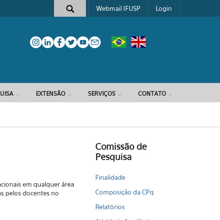
Webmail IFUSP
Login
e busca
UISA
EXTENSÃO
SERVIÇOS
CONTATO
Comissão de
Pesquisa
Finalidade
acionais em qualquer área
Composição da CPq
das pelos docentes no
Relatórios