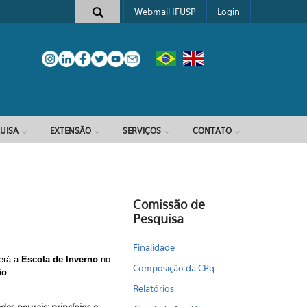
Webmail IFUSP
Login
e busca
UISA
EXTENSÃO
SERVIÇOS
CONTATO
Comissão de
Pesquisa
Finalidade
erá a
Escola de Inverno
no
Composição da CPq
ão
.
Relatórios