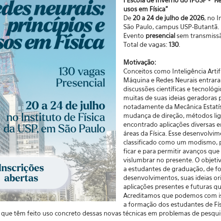
I Escola de Inverno do IFUSP - "Re
usos em Física"
De
20 a 24 de julho de 2026
, no I
São Paulo, campus USP-Butantã.
Evento
presencial
sem transmissã
Total de vagas:
130
.
Motivação:
Conceitos como Inteligência Artif
Máquina e Redes Neurais entrara
discussões científicas e tecnológi
muitas de suas ideias geradoras 
notadamente da Mecânica Estatís
mudança de direção, métodos lig
encontrado aplicações diversas 
áreas da Física. Esse desenvolvi
classificado como um modismo, p
ficar e para permitir avanços q
vislumbrar no presente. O objeti
a estudantes de graduação, de fo
desenvolvimentos, suas ideias or
aplicações presentes e futuras qu
Acreditamos que podemos com iss
a formação dos estudantes de Fí
que têm feito uso concreto dessas novas técnicas em problemas de pesqui