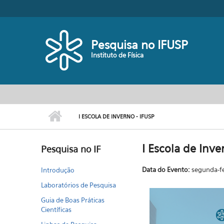
Pular para o conteúdo principal
Toggle high contrast
Pesquisa no IFUSP
Instituto de Física
I ESCOLA DE INVERNO - IFUSP
I Escola de Inve
Pesquisa no IF
Data do Evento:
segunda-fe
Introdução
Laboratórios de Pesquisa
Guia de Boas Práticas
Científicas