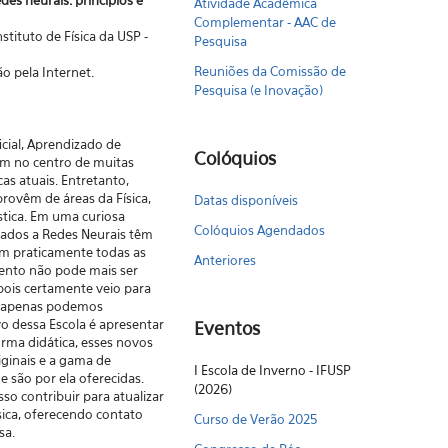
des neurais: princípios e
Atividade Acadêmica
Complementar - AAC de
nstituto de Física da USP -
Pesquisa
Reuniões da Comissão de
o pela Internet.
Pesquisa (e Inovação)
icial, Aprendizado de
Colóquios
m no centro de muitas
cas atuais. Entretanto,
provêm de áreas da Física,
Datas disponíveis
tica. Em uma curiosa
Colóquios Agendados
ados a Redes Neurais têm
em praticamente todas as
Anteriores
mento não pode mais ser
ois certamente veio para
ue apenas podemos
vo dessa Escola é apresentar
Eventos
rma didática, esses novos
iginais e a gama de
I Escola de Inverno - IFUSP
e são por ela oferecidas.
(2026)
o contribuir para atualizar
sica, oferecendo contato
Curso de Verão 2025
sa.