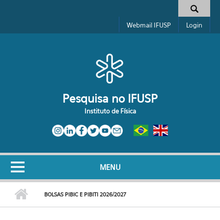
Pular para o conteúdo principal
Toggle high contrast
Formulário de busca
Webmail IFUSP
Login
Pesquisa no IFUSP
Instituto de Física
MENU
BOLSAS PIBIC E PIBITI 2026/2027