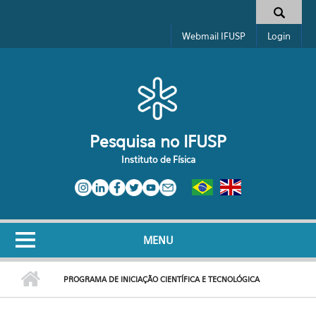
Pular para o conteúdo principal
Toggle high contrast
Formulário de busca
Webmail IFUSP
Login
Pesquisa no IFUSP
Instituto de Física
MENU
PROGRAMA DE INICIAÇÃO CIENTÍFICA E TECNOLÓGICA