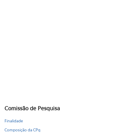
Resolução CoPq nº7.786, de 26 de agosto de 2019
Resolução CoPq nº7.786, de 26 de agosto de 2019
Resolução CoPq nº7.786, de 26 de agosto de
2019
Resolução CoPq nº7.786, de 26 de agost
Comissão de Pesquisa
Finalidade
Composição da CPq