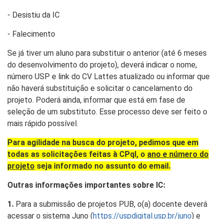
- Desistiu da IC
- Falecimento
Se já tiver um aluno para substituir o anterior (até 6 meses
do desenvolvimento do projeto), deverá indicar o nome,
número USP e link do CV Lattes atualizado ou informar que
não haverá substituição e solicitar o cancelamento do
projeto. Poderá ainda, informar que está em fase de
seleção de um substituto. Esse processo deve ser feito o
mais rápido possível.
Para agilidade na busca do projeto, pedimos que em
todas as solicitações feitas à CPqI, o
ano e número do
projeto
seja informado no assunto do email.
Outras informações importantes sobre IC:
1.
Para a submissão de projetos PUB, o(a) docente deverá
acessar o sistema Juno (
https://uspdigital.usp.br/juno
) e