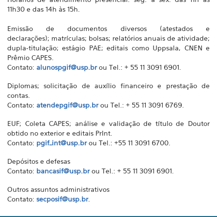
11h30 e das 14h às 15h.
Emissão de documentos diversos (atestados e
declarações); matrículas; bolsas; relatórios anuais de atividade;
dupla-titulação; estágio PAE; editais como Uppsala, CNEN e
Prêmio CAPES.
Contato:
alunospgif@usp.br
ou Tel.: + 55 11 3091 6901.
Diplomas; solicitação de auxílio financeiro e prestação de
contas.
Contato:
atendepgif@usp.br
ou Tel.: + 55 11 3091 6769.
EUF; Coleta CAPES; análise e validação de título de Doutor
obtido no exterior e editais PrInt.
Contato:
pgif_int@usp.br
ou Tel.: +55 11 3091 6700.
Depósitos e defesas
Contato:
bancasif@usp.br
ou Tel.: + 55 11 3091 6901.
Outros assuntos administrativos
Contato:
secposif@usp.br
.