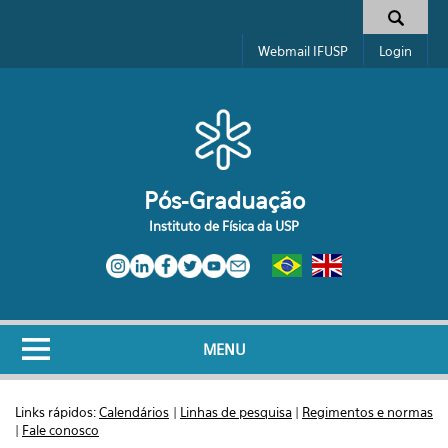
Pular para o conteúdo principal
Formulário de busca
Webmail IFUSP
Login
Pós-Graduação
Instituto de Física da USP
MENU
Links rápidos:
Calendários
|
Linhas de pesquisa
|
Regimentos e normas
|
Fale conosco