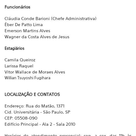
Funcionários
Cláudia Conde Barioni (Chefe Administrativa)
Éber De Patto Lima
Emerson Martins Alves
Wagner da Costa Alves de Jesus
Estagiários
Camila Queiroz
Larissa Raquel
Vitor Wallace de Moraes Alves
Willian Tsuyoshi Fugihara
LOCALIZAÇÃO E CONTATOS
Endereço: Rua do Matão, 1371
Cid. Universitária - São Paulo, SP
CEP: 05508-090
Edifício Principal - Ala 2 - Sala 2010
Horários de atendimento presencial: seg. a sex. das 11h às